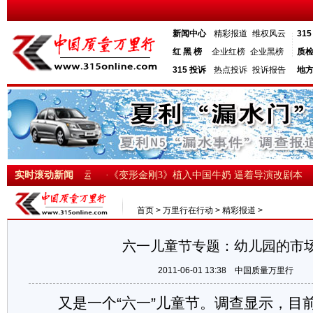
新闻中心
精彩报道
维权风云
31
红 黑 榜
企业红榜
企业黑榜
质
315 投诉
热点投诉
投诉报告
地
的斯扶梯全部停运
实时滚动新闻
·《变形金刚3》植入中国牛奶 逼着导演改剧本
·
首页
>
万里行在行动
>
精彩报道
>
六一儿童节专题：幼儿园的市
2011-06-01 13:38
中国质量万里行
又是一个“六一”儿童节。调查显示，目