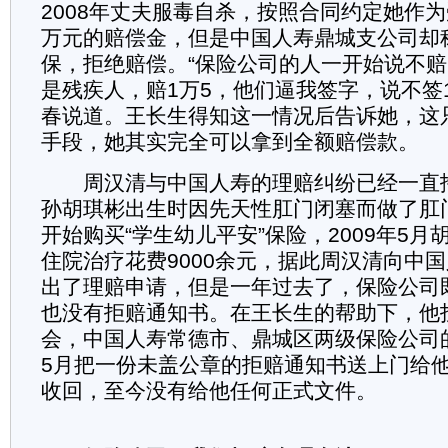
2008年丈夫服毒自杀，按照合同约定她作为
万元的赔偿金，但是中国人寿鼎城支公司却
保，拒绝赔偿。“保险公司的人一开始说不
是残疾人，赔1万5，他们逼我签字，说不签1
春说道。王长生得知这一情况后告诉她，这
手段，她其实完全可以拿到全额赔偿款。
周汉清与中国人寿的理赔纠纷已经一直
孙胡琪彬出生时因先天性肛门闭塞而做了肛
开始购买“学生幼儿平安”保险，2009年5
住院治疗花费9000余元，据此周汉清向中
出了理赔申请，但是一年过去了，保险公司
也没有拒赔通知书。在王长生的帮助下，他
会，中国人寿常德市、鼎城区两级保险公司
5月把一份未盖公章的拒赔通知书送上门给
收回，至今没有给他任何正式文件。