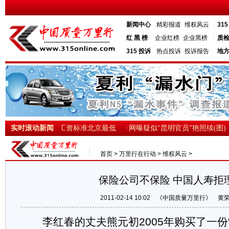
新闻中心
精彩报道
维权风云
31
红 黑 榜
企业红榜
企业黑榜
质
315 投诉
热点投诉
投诉报告
地
标准深圳最高 小时工资标准北京最低
实时滚动新闻
·网曝疑似“昆明官员”艳照续(图)
首页
>
万里行在行动
>
维权风云
>
保险公司不保险 中国人寿拒
2011-02-14 10:02
《中国质量万里行》
黄
李红春的丈夫熊元初2005年购买了一份“