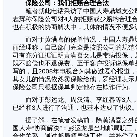
保险公司：我们拒赔合理合法
笔者就此电话采访了中国人寿鼎城支公
志辉称保险公司对4人的拒赔或少赔均合理
也在积极的协商解决中，具体的情况不便多
而对于黄满喜的保单情况，中国人寿鼎
丽经理称，自己部门完全是按照公司的规范
司有充分证据证明黄满喜女儿是带病投保，
既不赔偿也不退保费。至于客户投诉说保单
写的，且2008年电视台为其做过爱心报道
其女儿的情况依然卖保险给他，罗经理表示
保险公司只根据保单判定他存在欺诈行为。
而对于彭运龙、周汉清、李红春等3人，
已经和3人进行了沟通，也基本达成了协议
据了解，在笔者发稿前，除黄满喜之外的
国人寿“协商解决”：彭运龙是当地邮局职工
合作关系，通过邮局领导做工作，并补偿了1