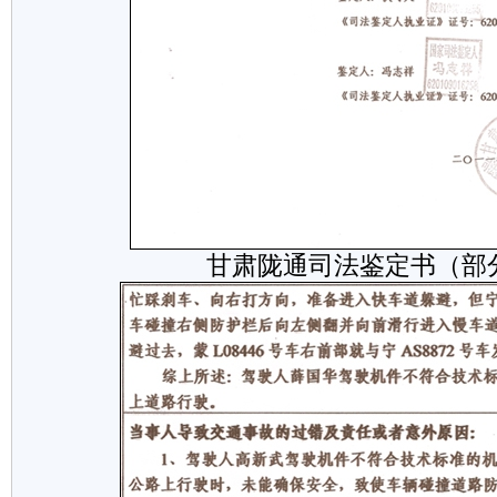
甘肃陇通司法鉴定书（部