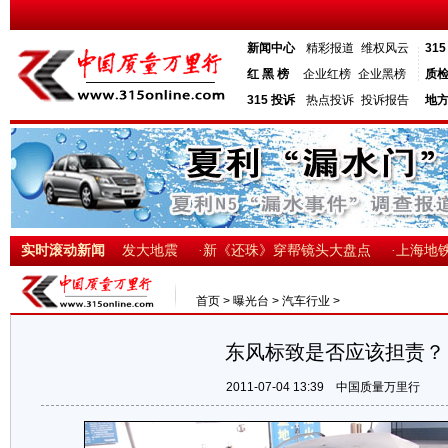
新闻中心
精彩报道
维权风云
31
红 黑 榜
企业红榜
企业黑榜
质
315 投诉
热点投诉
投诉报告
地
泄露 陕西官场引发大地震
实时滚动新闻
·新《还珠》穿帮镜头大盘点
·上海地铁惊现
首页
>
曝光台
>
汽车行业
>
东风标致是否应该担责？
2011-07-04 13:39
中国质量万里行