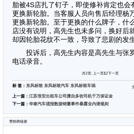
胎被4S店扎了钉子，即使修补肯定也会
更换新轮胎。当客服人员向售后经理杨
更换新轮胎。至于更换的什么牌子，什么
店没有说明，高先生也未多问，换好后
却因轮胎花纹不一致，导致了悲剧的发
投诉后，高先生内容是高先生与张罗静
电话录音。
共2页:
上一页
1
2
下一页
标 签：
东风标致
东风标致汽车
东风标致车祸
上一篇：
江苏淮安出租车公司擅自多收司机千万保证金
下一篇：
华泰汽车谎报数据销量事件暴露业内潜规则
赞助商链接