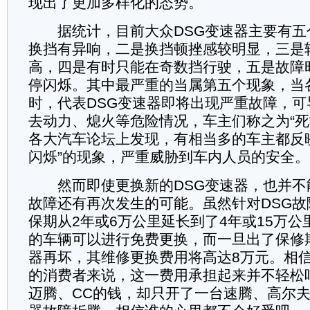
现出了更加多样化的态势。
据统计，目前大众DSG变速器主要有五
换挡有异响，二是换挡顿挫感较明显，三是
高，四是有时只能在奇数挡行驶，五是故障
停闪烁。其中最严重的当属第五个现象，当
时，代表DSG变速器即将出现严重故障，
去动力、熄火等危险情况，车主们称之为“死
各大汽车论坛上发现，有相当多的车主都反
闪烁”的现象，严重威胁到车内人员的安全。
然而即使更换新的DSG变速器，也并不
故障还有再次发生的可能。虽然针对DSG
保期从2年或6万公里延长到了4年或15万
的车辆可以进行免费更换，而一旦出了保修
器再坏，其维修更换费用将高达8万元。相
的消费者来说，这一费用承担起来并不轻松
迈腾、CC的钱，却只开了一台速腾、高尔