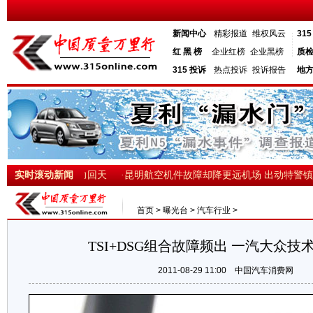
新闻中心
精彩报道
维权风云
31
红 黑 榜
企业红榜
企业黑榜
质
315 投诉
热点投诉
投诉报告
地
消失 生存半年无力回天
实时滚动新闻
·昆明航空机件故障却降更远机场 出动特警镇压
首页
>
曝光台
>
汽车行业
>
TSI+DSG组合故障频出 一汽大众技术
2011-08-29 11:00
中国汽车消费网