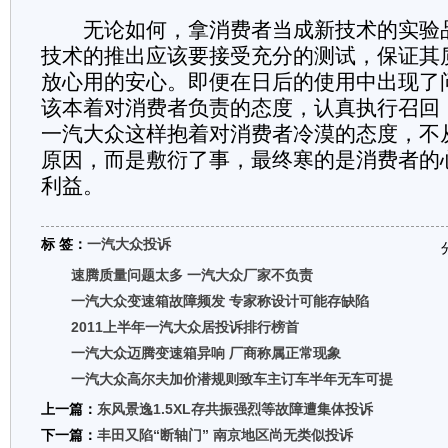
无论如何，拿消费者当成新技术的实验
技术的推出应该要接受充分的测试，保证其
放心用的安心。即便在日后的使用中出现了
该本着对消费者负责的态度，认真执行召回
一汽大众这样抱着对消费者冷漠的态度，不
原因，而是敷衍了事，最终寒的是消费者的
利益。
标 签：
一汽大众投诉
速腾质量问题太多 一汽大众厂家不负责
一汽大众变速箱故障频发 专家称设计可能存缺陷
2011上半年一汽大众居投诉排行榜首
一汽大众迈腾变速箱异响 厂商称属正常现象
一汽大众高尔夫加价潜规则致车主订车半年无车可提
上一篇：
东风景逸1.5XL存共振强烈等故障遭集体投诉
下一篇：
丰田又陷“断轴门” 南京地区尚无类似投诉