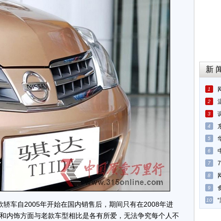
新 
1
2
3
4
5
6
7
8
9
10
车自2005年开始在国内销售后，期间只有在2008年进
和内饰方面与老款车型相比是各有所爱，无法争究每个人不