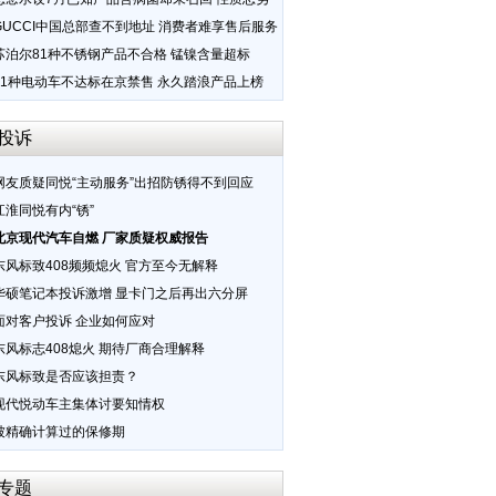
GUCCI中国总部查不到地址 消费者难享售后服务
苏泊尔81种不锈钢产品不合格 锰镍含量超标
11种电动车不达标在京禁售 永久踏浪产品上榜
投诉
网友质疑同悦“主动服务”出招防锈得不到回应
江淮同悦有内“锈”
北京现代汽车自燃 厂家质疑权威报告
东风标致408频频熄火 官方至今无解释
华硕笔记本投诉激增 显卡门之后再出六分屏
面对客户投诉 企业如何应对
东风标志408熄火 期待厂商合理解释
东风标致是否应该担责？
现代悦动车主集体讨要知情权
被精确计算过的保修期
专题