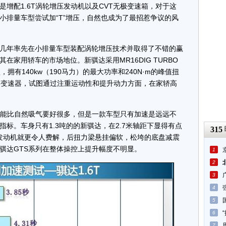
增配1.6T涡轮增压发动机以及CVT无极变速箱，对于这
小排量车型尝试加“T”增压，自然也成为了最招惹争议的风
年率先在小排量车型装配涡轮增压技术并取得了不错的赢
在家用轿车的市场地位。新骐达采用MR16DIG TURBO
拥有140kw（190马力）的最大功率和240N·m的峰值扭
VT变速器，试图通过注重运动性和提升动力方面，在家轿高
能比自然吸气要好很多，但是一款车型只有加速是远远不
标。车身只有1.3吨的的新骐达，在2.7米轴距下显得有点
315
大功率发动机就更令人费解，后扭力梁悬挂偏软，松垮的底盘减震
骐达GTS系列在整体操控上提升幅度不明显。
1
2
3
4
5
6
7