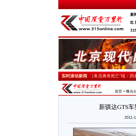
新
红 
31
副局长诬告局长 逛天上人间真相被拍
实时滚动新闻
·“古蔺公务员离奇死亡”续：四名
首页
>
曝光
新骐达GTS
2011-1