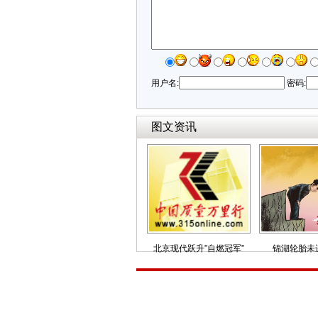
用户名:
密码:
图文资讯
北京现代跃升”自燃冠军”
锦湖轮胎未