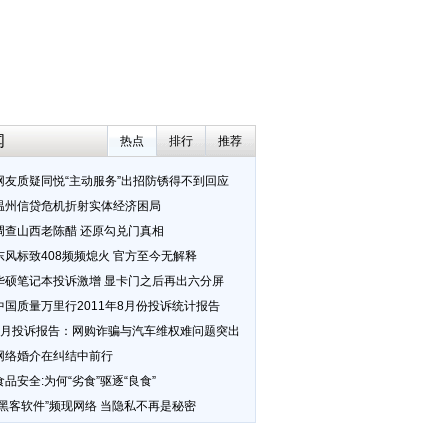
闻
热点
排行
推荐
网友质疑同悦“主动服务”出招防锈得不到回应
温州信贷危机折射实体经济困局
调查山西老陈醋 还原勾兑门真相
东风标致408频频熄火 官方至今无解释
华硕笔记本投诉激增 显卡门之后再出六分屏
中国质量万里行2011年8月份投诉统计报告
7月投诉报告：网购诈骗与汽车维权难问题突出
网络婚介在纠结中前行
食品安全:为何“劣食”驱逐“良食”
“黑客软件”频现网络 当隐私不再是秘密