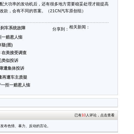
大功率的发动机后，还有很多地方需要稳妥处理才能提高
改款，会有不同的答案。（21CN汽车原创组）
相关新闻：
刹车系统故障
分享到：
拒一赔惹人恼
疑(图)
 在美接受调查
无类似投诉
故障遭集体投诉
量再遭车主质疑
产一拒一赔惹人恼
已有
10
人评论，点击查看
禁发布色情、暴力、反动的言论。