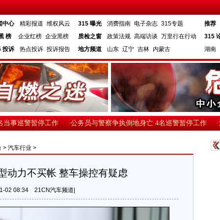
闻中心
精彩报道
维权风云
315 曝光
消费指南
电子杂志
315专题
推荐
黑 榜
企业红榜
企业黑榜
质检之窗
政策法规
高端访谈
万里行在行动
315 
5 投诉
热点投诉
投诉报告
地方频道
山东
辽宁
吉林
内蒙古
湖南
当事巡警暂停工作
·公务员与警察争执倒地身亡 4名巡警暂停工作
·温
台
>
汽车行业
>
车型动力不买帐 整车操控有疑虑
1-02 08:34
21CN汽车频道|