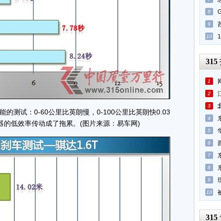
8
9
10
315
1
2
3
试：0-60公里比英朗慢，0-100公里比英朗快0.03
4
器的低效率传动成了拖累。(图片来源：易车网)
5
6
7
8
9
10
315