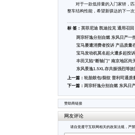
对于一款低排量的入门家轿，匹配
整车结构性能，希望新骐达的下一次
标 签：
英菲尼迪
凯迪拉克
通用召回
两宗轩逸分别自燃 东风日产一
宝马屡遭消费者投诉 产品质量存
宝马发动机莫名起火遭多起投诉
丰田又陷“断轴门” 南京地区尚
东风景逸1.5XL存共振强烈等
上一篇：
轮胎鼓包/裂纹 普利司通质
下一篇：
两宗轩逸分别自燃 东风日
赞助商链接
网友评论
请自觉遵守互联网相关的政策法规，严