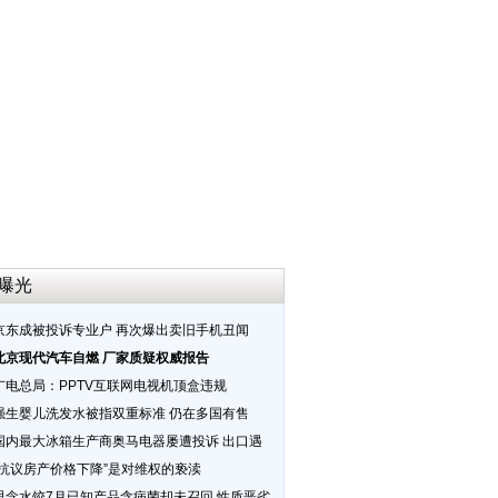
曝光
京东成被投诉专业户 再次爆出卖旧手机丑闻
北京现代汽车自燃 厂家质疑权威报告
广电总局：PPTV互联网电视机顶盒违规
强生婴儿洗发水被指双重标准 仍在多国有售
国内最大冰箱生产商奥马电器屡遭投诉 出口遇
“抗议房产价格下降”是对维权的亵渎
思念水饺7月已知产品含病菌却未召回 性质恶劣