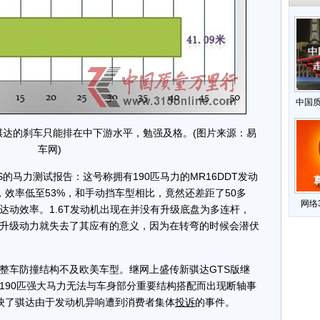
中国
骐达的刹车只能排在中下游水平，勉强及格。(图片来源：易
车网)
的马力测试报告：这号称拥有190匹马力的MR16DDT发动
上，效率低至53%，和手动挡车型相比，竟然还差距了50多
网络
达动效率。1.6T发动机出现在并没有升级底盘为多连杆，
型，升级动力就失去了其应有的意义，因为在转弯的时候会潜伏
车防撞结构不及欧美车型。继网上盛传新骐达GTS版继
190匹强大马力无法与车身部分重要结构搭配而出现断轴事
映了骐达由于发动机异响遭到消费者集体
投诉
的事件。