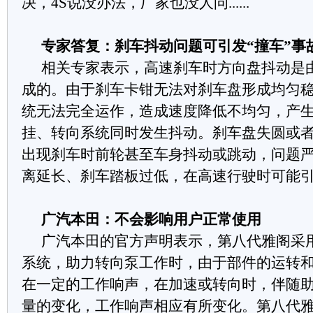
决，
4S
说没办法
，
厂家也没人问
......
专家答复：刹车抖动问题可
引发
“
撞车
”
事
相关专家表示，高速刹车时方向盘抖动是
成的。由于刹车卡钳无法对刹车盘形成均匀
统无法完全运作，造成速度降低不均匀，产
挂、转向系统同时发生抖动。刹车盘失圆或
出现刹车时前轮甚至车身抖动或跳动，问题
离延长、刹车踏板过低，在高速行驶时可能
广汽本田：不会影响用户正常使用
广汽本田的官方声明表示，第八代雅阁采
系统，助力转向泵工作时，由于部件的运转
在一定的工作响声，在加速或转向时，伴随
量的变化，工作响声相应有所变化。第八代