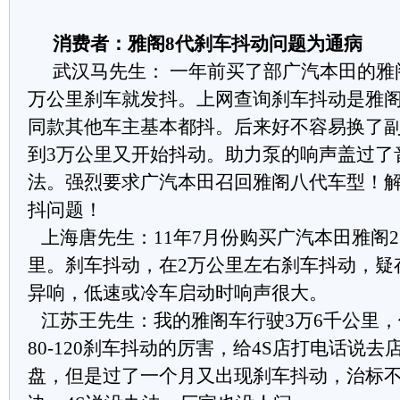
消费者：雅阁
8
代刹车抖动问题为通病
武汉马先生：
一年前买了部广汽本田的雅
万公里
刹车就发抖
。上网查询刹车抖动是
雅
同款其他车主
基本都抖
。
后来好不容易换了
到
3
万
公里
又开始抖动
。
助力泵
的
响声盖过了
法
。
强烈要求广汽本田召回雅阁八代车型！
抖问题！
上海唐先生：
11
年
7
月份购买广汽本田雅阁
2
里。刹车抖动，在
2
万公里左右刹车抖动，疑
异响，低速或冷车启动时响声很大。
江苏王先生：
我的雅阁车行驶
3
万
6
千公里，
80-120
刹车抖动的厉害，给
4S
店打电话说去
盘，但是过了一个月又出现刹车抖动，治标