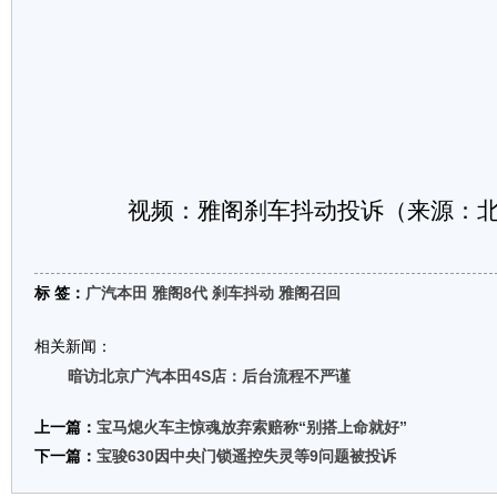
视频：雅阁刹车抖动投诉（来源：
标 签：
广汽本田
雅阁8代
刹车抖动
雅阁召回
相关新闻：
暗访北京广汽本田4S店：后台流程不严谨
上一篇：
宝马熄火车主惊魂放弃索赔称“别搭上命就好”
下一篇：
宝骏630因中央门锁遥控失灵等9问题被投诉