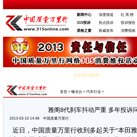
新闻中心
深度报道
红 黑 榜
315投诉
热点投诉
投诉报告
质检之窗
权威发布
消费指南
实时滚动新闻
做负责任企业 为品质长期注入正能量
·糯米网再亏560万美元拖累人人
首页
>
曝光台
>
汽车行业
>
雅阁8代刹车抖动严重 多年投诉
2013-03-10 14:48
中国质量万里行
近日，中国质量万里行收到多起关于
“
本田