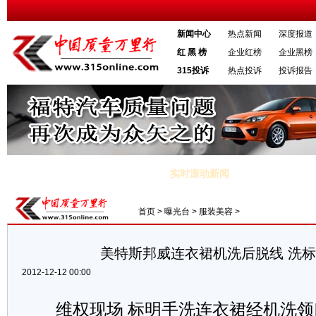
新闻中心
热点新闻
深度报道
红 黑 榜
企业红榜
企业黑榜
315投诉
热点投诉
投诉报告
实时滚动新闻
·校车司机强奸女生：灌酒并逼迫女生发生性关系
·济南政府大楼
首页
>
曝光台
>
服装美容
>
美特斯邦威连衣裙机洗后脱线 洗
2012-12-12 00:00
维权现场 标明手洗连衣裙经机洗领