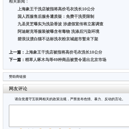
相关新闻：
上海象王干洗店被指将高价毛衣洗长10公分
国人西服售后服务遭质疑：免费干洗受限制
九圣灵芝曝实为洗染香波 涉虚假宣传将立案调查
阿迪耐克等服装被曝含有毒物 洗涤后污染环境
碧浪汰渍白猫不达标洗衣粉京城超市暂未下架
上一篇：
上海象王干洗店被指将高价毛衣洗长10公分
下一篇：
稻草人啄木鸟等49种商品被责令退出北京市场
赞助商链接
网友评论
请自觉遵守互联网相关的政策法规，严禁发布色情、暴力、反动的言论。