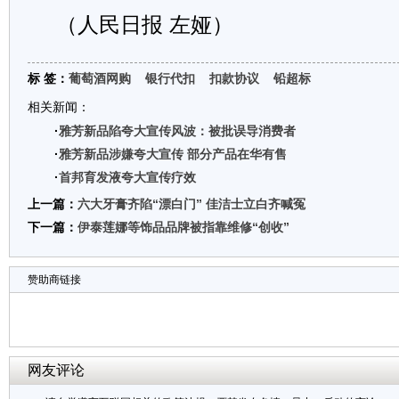
（人民日报 左娅）
标 签：
葡萄酒网购
银行代扣
扣款协议
铅超标
相关新闻：
·
雅芳新品陷夸大宣传风波：被批误导消费者
·
雅芳新品涉嫌夸大宣传 部分产品在华有售
·
首邦育发液夸大宣传疗效
上一篇：
六大牙膏齐陷“漂白门” 佳洁士立白齐喊冤
下一篇：
伊泰莲娜等饰品品牌被指靠维修“创收”
赞助商链接
网友评论