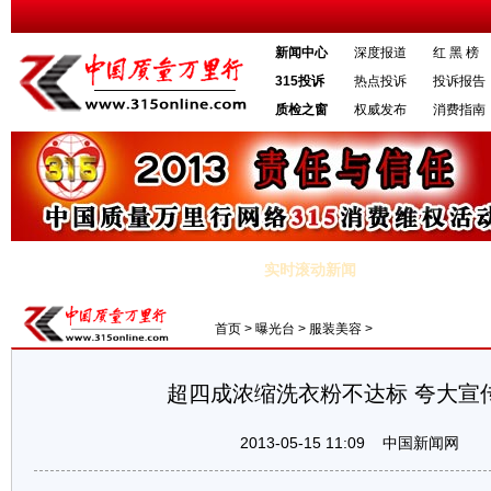
新闻中心
深度报道
红 黑 榜
315投诉
热点投诉
投诉报告
质检之窗
权威发布
消费指南
实时滚动新闻
·汽车租赁业漏洞百出 监管缺失致骗局丛生
·北京出租车调价 多数
首页
>
曝光台
>
服装美容
>
超四成浓缩洗衣粉不达标 夸大宣
2013-05-15 11:09
中国新闻网