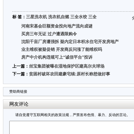
标 签：
三星洗衣机
洗衣机自燃
三全水饺
三全
河南宋基会巨额资金投向地产流向成谜
买房三年无证 过户遭遇限购令
沈阳千亩厂房遭强拆 疑内定日本积水住宅开发房地产
业主维权被疑促销 开发商反问涨了能维权吗
房产中介机构违规可上“诚信平台”投诉
上一篇：
丝宝集团被曝在湿地保护区建高尔夫球场
下一篇：
贫困村破坏农田建豪宅续:原村长称想做好事
赞助商链接
网友评论
请自觉遵守互联网相关的政策法规，严禁发布色情、暴力、反动的言论。