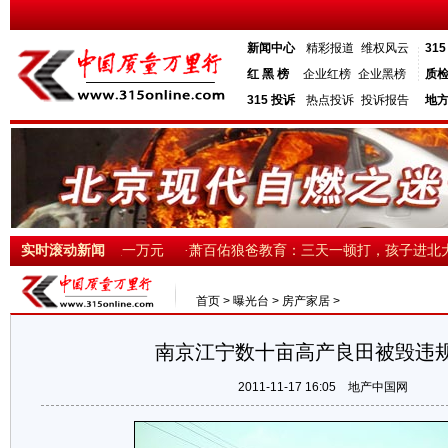
新闻中心
精彩报道
维权风云
31
红 黑 榜
企业红榜
企业黑榜
质
315 投诉
热点投诉
投诉报告
地
预计明年涨至六千至一万元
实时滚动新闻
·萧百佑狼爸教育：三天一顿打，孩子进北大
首页
>
曝光台
>
房产家居
>
南京江宁数十亩高产良田被毁违
2011-11-17 16:05
地产中国网