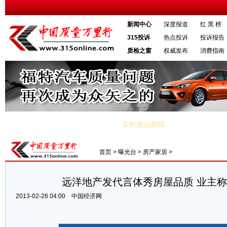
新闻中心
深度报道
红 黑 榜
315投诉
热点投诉
投诉报告
质检之窗
权威发布
消费指南
实时滚动新闻
315：信任与责任
·十八届二中全会今召开 将讨论国务院机构改革方案
首页
>
曝光台
>
房产家居
>
远洋地产发代言体秀房屋品质 业主
2013-02-26 04:00
中国经济网