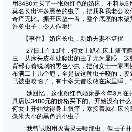
用3480元买了一张粉红色的婚床。不料从
莫名长出许多黑色的虫子，把我和我老公咬
奇痒无比。撕开床垫一看，整个底座的木架
许多虫子，令人作呕!”
【事件】 婚床长虫，新婚夫妻不堪扰
27日上午11时，何女士趴在床上随便
虫。从床头皮革处爬出的虫子尤为显眼。这
背部有着锐刺的黑色小虫，把何女士一家害
布满二十几个疤，全是被这种虫子咬的，咬
已被虫咬怕了，有十多天都没敢在家里睡。”
她回忆，这张粉红色婚床是今年3月在井
具店以3480元的价格买下的。开始没有什
何女士开始觉得身上很痒，紧接着就在床的
毫米大小的黑色的小虫子。
“我曾试图用灭害灵去喷那虫，但虫子并