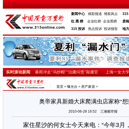
新闻中心
精彩报道
维权风云
31
红 黑 榜
企业红榜
企业黑榜
质
315 投诉
热点投诉
投诉报告
地
还(组图)
实时滚动新闻
·武汉暴雨冲走“乌纱帽”“治庸问责”敲庸官
·上海一女大学生
首页
>
曝光台
>
房产家居
>
奥帝家具新婚大床爬满虫店家称“想
2010-06-28 16:52
三湘都市报
家住星沙的何女士今天来电：“今年3月