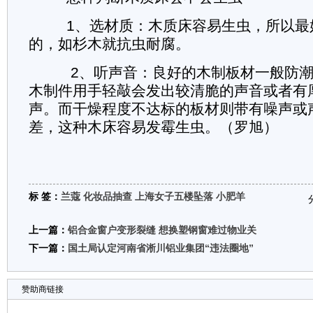
1、选材质：木质床容易生虫，所以最
的，如杉木就抗虫耐腐。
2、听声音：良好的木制板材一般防潮
木制件用手轻敲会发出较清脆的声音或者有
声。而干燥程度不达标的板材则带有噪声或
差，这种木床容易发霉生虫。（罗旭）
标 签：
兰蔻
化妆品抽查
上海女子五楼坠落
小肥羊
上一篇：
铝合金窗户变形裂缝 想换塑钢窗难过物业关
下一篇：
国土局认定河南省淅川铝业集团“违法圈地”
赞助商链接