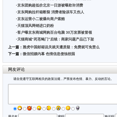
·
京东团购超低价北京一日游被曝欺诈消费
·
京东网购拉杆箱断裂 消费者险误车又伤人
·
京东运营小二被爆向商户索贿
·
天猫顶风网销进口奶粉
·
客户曝京东商城网购百台电脑 30万发票被冒领
·
天猫商城“死苍蝇门”后续：商家问题产品已下架
上一篇：
雅虎中国邮箱说关就关遭质疑：免费就可免责么
下一篇：
微信招嫖内幕 色情信息侵蚀校园
网友评论
请自觉遵守互联网相关的政策法规，严禁发布色情、暴力、反动的言论。
用户名:
密码:
验证码: