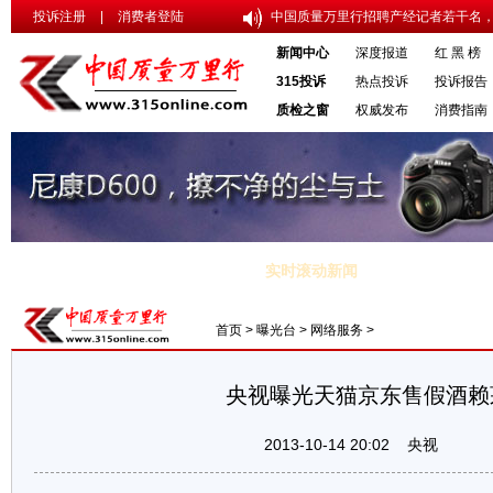
投诉注册
|
消费者登陆
中国质量万里行招聘产经记者若干名，
新闻中心
深度报道
红 黑 榜
315投诉
热点投诉
投诉报告
质检之窗
权威发布
消费指南
实时滚动新闻
中央八项规定 “车轮上的腐败”居首
·电动汽车6项电子标准 2014年将
首页
>
曝光台
>
网络服务
>
央视曝光天猫京东售假酒赖
2013-10-14 20:02
央视