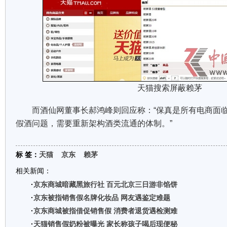
天猫搜索屏蔽赖茅
而酒仙网董事长郝鸿峰则回应称：“保真是所有电商面临
假酒问题，需要重新架构酒类流通的体制。”
标 签：
天猫
京东
赖茅
相关新闻：
·
京东商城暗藏黑旅行社 百元北京三日游非馅饼
·
京东被指销售假名牌化妆品 网友遇鉴定难题
·
京东商城被指借促销售假 消费者退货遇检测难
·
天猫销售假奶粉被曝光 家长称孩子喝后现便秘