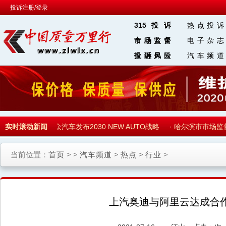
投诉注册/登录
315投诉
热点投诉
食品安全
市场监督
电子杂志
金融保险
投诉风云
汽车频道
区 块 链
电池电芯
实时滚动新闻
·
大众汽车发布2030 NEW AUTO战略
·
哈尔滨市市场监督
当前位置：
首页
> >
汽车频道
>
热点
>
行业
>
上汽奥迪与阿里云达成合