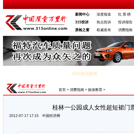
新闻中心
深度报道
红 黑 榜
315投诉
热点投诉
投诉报告
质检之窗
权威发布
消费指南
实时滚动新闻
税总局：个人医疗保险金不能在税前扣除
·三星手机内存“虚高”宣称4G实
首页
>
消费指南
>
旅游教育
>
桂林一公园成人女性超短裙门
2012-07-17 17:15
中国经济网