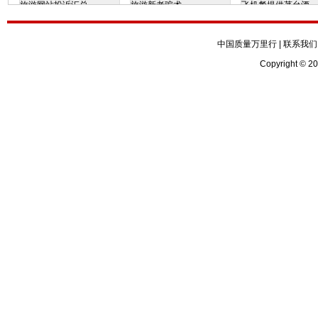
旅游网站投诉汇总
旅游新老骗术
飞机餐提供茅台酒
中国质量万里行
|
联系我们
Copyright © 