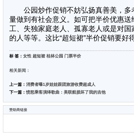
公园炒作促销不妨弘扬真善美，多
量做到有社会意义。如可把半价优惠送
工、失独家庭老人、孤寡老人或是对国
的人等等。这比“超短裙”半价促销要好
标 签：
女性
超短裙
桂林公园
门票半价
相关新闻：
上一篇：
消费者曝1岁娃娃跟团旅游收费超成人
下一篇：
愤怒乘客演绎歌曲：美联航损坏了我的吉他
赞助商链接