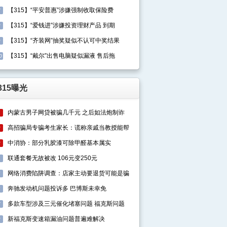
【315】“平安普惠”涉嫌强制收取保险费
7
【315】“爱钱进”涉嫌投资理财产品 到期
8
【315】“齐装网”抽奖疑似不认可中奖结果
9
【315】“戴尔”出售电脑疑似漏液 售后拖
0
315曝光
内蒙古男子网贷被骗几千元 之后如法炮制诈
1
高招骗局专骗考生家长：谎称亲戚当教授能帮
2
中消协：部分乳胶漆可除甲醛基本属实
3
联通套餐无故被改 106元变250元
4
网络消费陷阱调查：店家主动要退货可能是骗
5
奔驰发动机问题投诉多 巴博斯未幸免
6
多款车型涉及三元催化堵塞问题 福克斯问题
7
新福克斯变速箱漏油问题普遍难解决
8