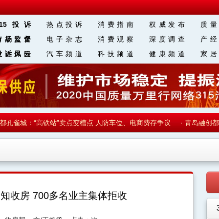
315投诉
热点投诉
消费指南
权威发布
质量
食品安全
市场监督
电子杂志
消费观察
深度调查
产经
金融保险
投诉风云
汽车频道
科技频道
健康频道
家居
区 块 链
雀城：“高铁站”卖点变槽点 人防车位、电商费存争议
·
青岛融创都会中
知收房 700多名业主集体拒收