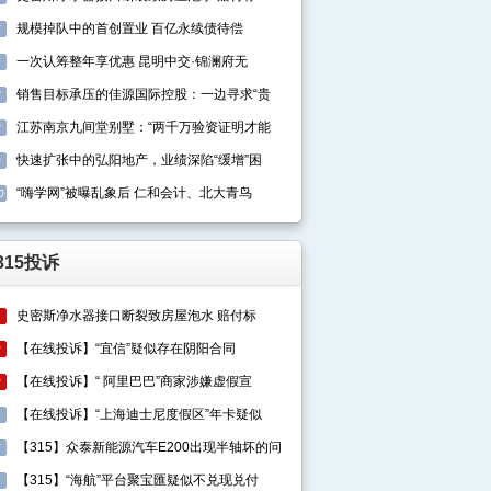
规模掉队中的首创置业 百亿永续债待偿
5
一次认筹整年享优惠 昆明中交·锦澜府无
6
销售目标承压的佳源国际控股：一边寻求“贵
7
江苏南京九间堂别墅：“两千万验资证明才能
8
快速扩张中的弘阳地产，业绩深陷“缓增”困
9
“嗨学网”被曝乱象后 仁和会计、北大青鸟
0
315投诉
史密斯净水器接口断裂致房屋泡水 赔付标
1
【在线投诉】“宜信”疑似存在阴阳合同
2
【在线投诉】“ 阿里巴巴”商家涉嫌虚假宣
3
【在线投诉】“上海迪士尼度假区”年卡疑似
4
【315】众泰新能源汽车E200出现半轴坏的问
5
【315】“海航”平台聚宝匯疑似不兑现兑付
6