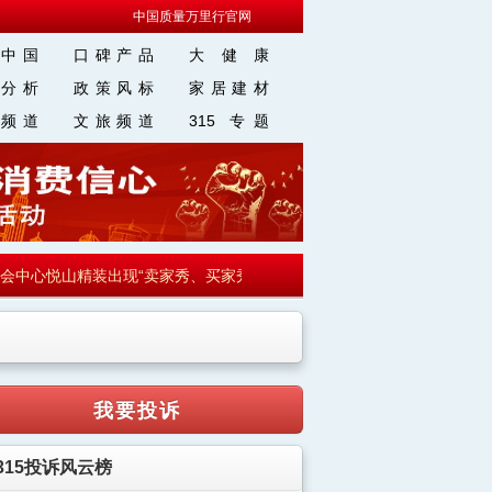
中国质量万里行官网
中国
口碑产品
大 健 康
分析
政策风标
家居建材
频道
文旅频道
315 专题
心悦山精装出现“卖家秀、买家秀”引投诉
·
【走向我们的小康生活】来
我要投诉
315投诉风云榜