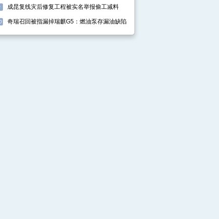
成昆复线灾后修复工程被实名举报偷工减料
9
奇瑞召回被指漏掉瑞麒G5：燃油泵存漏油缺陷
0