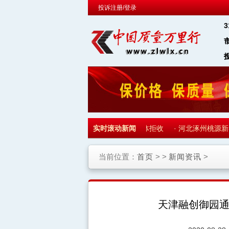
投诉注册/登录
·
天津融创御园通知收房 700多名业主集体拒收
实时滚动新闻
·
河北涿州桃源新都孔
当前位置：
首页
> >
新闻资讯
>
天津融创御园通