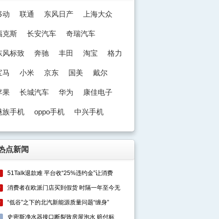
移动
联通
东风日产
上海大众
福克斯
长安汽车
奇瑞汽车
东风标致
奔驰
丰田
淘宝
格力
宝马
小米
京东
国美
戴尔
苹果
长城汽车
华为
康佳电子
魅族手机
oppo手机
中兴手机
奥迪
热点新闻
51Talk退款难 平台收“25%违约金”让消费
1
消费者在欧派门店买到假货 时隔一年至今无
2
“低谷”之下的北汽新能源质量问题“缠身”
3
史密斯净水器接口断裂致房屋泡水 赔付标
4