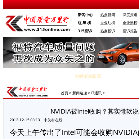
新闻中心
热点新闻
深度报道
红 黑 榜
企业红榜
企业黑榜
315投诉
热点投诉
投诉报告
实时滚动新闻
西施”清纯程度不亚于“奶茶妹妹”。
·北京交通专项整治动真格 19名行人
首页
>
新闻速递
>
IT通讯
>
NVIDIA被Intel收购？其实微软
2012-12-15 08:13
中关村在线
今天上午传出了Intel可能会收购NVID