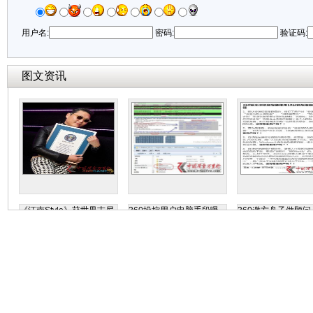
用户名:
密码:
验证码:
图文资讯
《江南Style》获世界吉尼
360操控用户电脑手段曝
360邀方舟子做顾问
斯认证
光