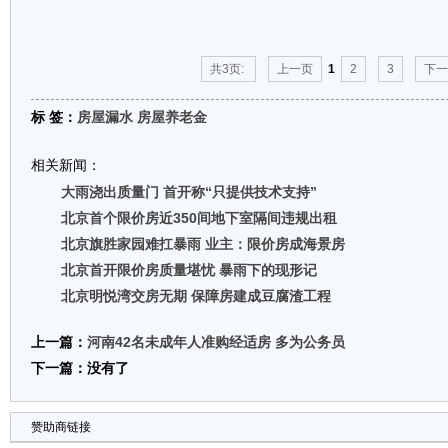
共3页:
上一页
1
2
3
下一
标 签：
房屋漏水
房屋养老金
相关新闻：
大雨浇出质量门 首开称“只提供技术支持”
北京首个限价房近350间地下室隔间违规出租
北京旗胜家园难扛暴雨 业主：限价房成海景房
北京首开限价房质量堪忧 暴雨下的现形记
北京明悦湾交房无期 保障房建成豆腐渣工程
上一篇：
河南42名未成年人准购经适房 多为公务员
下一篇：没有了
赞助商链接