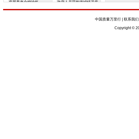
房屋养老金糊涂账
政府人员获购项城经适房
中国质量万里行
|
联系我们
Copyright © 