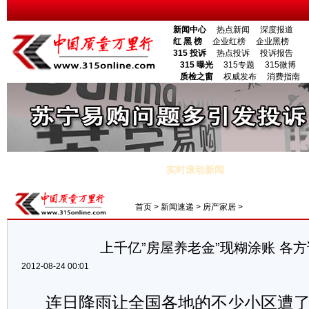
新闻中心
热点新闻
深度报道
红 黑 榜
企业红榜
企业黑榜
315 投诉
热点投诉
投诉报告
315 曝光
315专题
315微博
质检之窗
权威发布
消费指南
市场调查
直销频道
家居频道
地方频道
山西频道
内蒙古频
电子杂志
封面专题
专家视点
新闻调查
时事评论
产经分析
实时滚动新闻
场被抢购
·七夕节短信大全 七夕情人节短信祝福语（七夕节）
·央视
首页
>
新闻速递
>
房产家居
>
上千亿”房屋养老金”现糊涂账 各
2012-08-24 00:01
连日降雨让全国各地的不少小区遭了