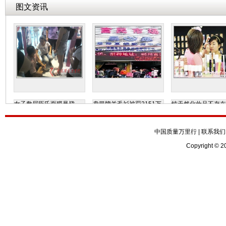
图文资讯
女子敷屈臣氏面膜暴毙
卖冒牌羊毛衫被罚2151万
纯天然化妆品不存在
中国质量万里行
|
联系我们
Copyright © 