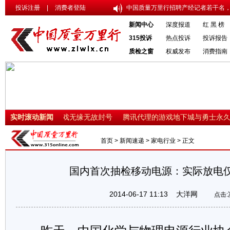
投诉注册
|
消费者登陆
中国质量万里行招聘产经记者若干名，
新闻中心
深度报道
红 黑 榜
315投诉
热点投诉
投诉报告
质检之窗
权威发布
消费指南
0%
实时滚动新闻
腾讯DNF游戏无缘无故封号
腾讯代理的游戏地下城与勇士永久
首页
>
新闻速递
>
家电行业
> 正文
国内首次抽检移动电源：实际放电仅
2014-06-17 11:13
大洋网
点击: