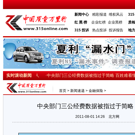
新闻中心
精彩报道
维权风云
31
红 黑 榜
企业红榜
企业黑榜
质
315 投诉
热点投诉
投诉报告
地
命 就是尊重每个人
实时滚动新闻
·中央部门三公经费数据被指过于简略 百姓难看懂
首页
>
新闻速递
>
金融保险
>
中央部门三公经费数据被指过于简略
2011-08-01 14:26
北方网