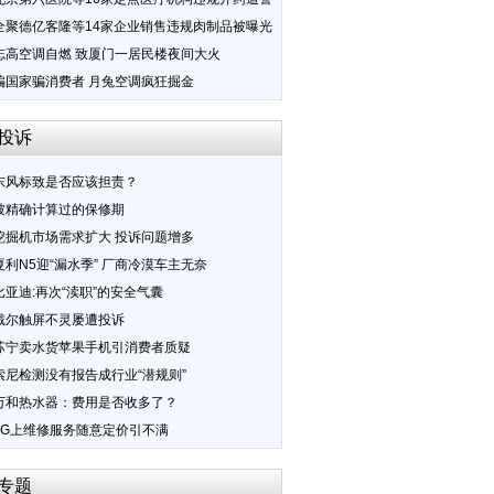
全聚德亿客隆等14家企业销售违规肉制品被曝光
志高空调自燃 致厦门一居民楼夜间大火
骗国家骗消费者 月兔空调疯狂掘金
投诉
东风标致是否应该担责？
被精确计算过的保修期
挖掘机市场需求扩大 投诉问题增多
夏利N5迎“漏水季” 厂商冷漠车主无奈
比亚迪:再次“渎职”的安全气囊
戴尔触屏不灵屡遭投诉
苏宁卖水货苹果手机引消费者质疑
索尼检测没有报告成行业“潜规则”
万和热水器：费用是否收多了？
LG上维修服务随意定价引不满
专题