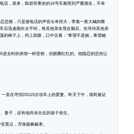
电话，原来，陈碧所乘坐的16号车厢受到严重撞击，不幸
忍悲痛，只是接电话的声音出奇得大，带着一夜大喊的嘶
车后迅速跑向太平间，将其他亲友甩在脑后。在等待其他亲
荡的椅子上，闭上双眼，口中念着：“希望不是她，希望她
和进去时的表情一样坚韧，但眼圈红红的。他隐忍的悲伤让
直在寻找D3115次动车上的爱妻。昨天下午，噩耗被证
、妻子，还有他尚未出生的孩子丧生。
中安置点，浑身披麻戴孝。