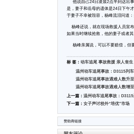
他说自己24日凌晨2点半到达出事
是，妻子和岳母的遗体是24日下午
于妻子不幸被毁容，杨峰流泪问道：
杨峰还说，就在现场救援人员宣布
如果当时继续抢救，他的妻子或者其
杨峰亲属说，可以不要赔偿，但要
标 签：
动车追尾
事故救援
亲人丧生
温州动车追尾事故：D3115列
温州动车追尾事故遇难人数升至
温州动车追尾事故遇难人数增至
上一篇：
温州动车追尾事故：D311
下一篇：
女子声讨校外“培优”市场
赞助商链接
网友评论