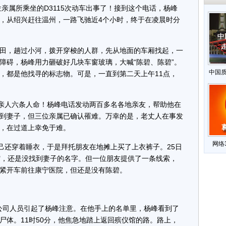
属所乘坐的D3115次动车出事了！接到这个电话，杨峰
，从绍兴赶往温州，一路飞驰近4个小时，终于在凌晨时分
田，趟过小河，拨开穿梭的人群，先从地面的车厢找起，一
障碍，杨峰用力砸破好几块车窗玻璃，大喊“陈碧、陈碧”。
中国
，都是他找寻的标志物。可是，一直到第二天上午11点，
人六条人命！杨峰电话发动两百多名各地亲友，帮助他在
到妻子，但三位亲属已确认罹难。万幸的是，老丈人在事发
，在过道上幸免于难。
网络
还穿着睡衣，于是拜托朋友在地摊上买了上衣裤子。25日
馆，还是没找到妻子的名字。但一位朋友提供了一条线索，
紧开车前往康宁医院，但还是没有陈碧。
司人员引起了杨峰注意。在他手上的名单里，杨峰看到了
尸体。11时50分，他焦急地踏上返回殡仪馆的路。路上，