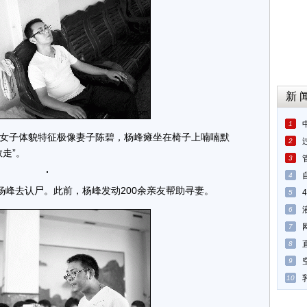
新 
1
女子体貌特征极像妻子陈碧，杨峰瘫坐在椅子上喃喃默
2
走”。
3
4
杨峰去认尸。此前，杨峰发动200余亲友帮助寻妻。
5
6
7
8
9
10