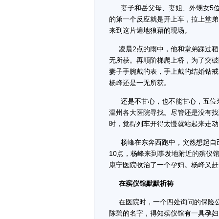
妻子和岳父母、妻姐、外甥女5位亲
的第一个反应就是开上车，拉上堂弟
来到这片遍地狼藉的现场。
凌晨2点的雨中，他和堂弟踩过稻
无所获。再顺阶梯爬上桥，为了突破
妻子手腕戴的表，手上戴的结婚钻戒
杨峰还是一无所获。
还是不甘心，也不能甘心，五位亲
温州各大医院寻找。尽管还是没有找
时，觉得列车开得太慢就站起来走动
杨峰在东奔西跑中，突然想起自己
10点，杨峰来到事发地附近的殡仪
康宁医院收治了一个孕妇。杨峰又赶
在殡仪馆默默祈祷
在医院时，一个四处询问的保险公
陈碧的名字，得知殡仪馆有一具孕妇