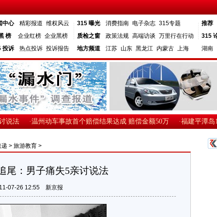
闻中心
精彩报道
维权风云
315 曝光
消费指南
电子杂志
315专题
推荐
黑 榜
企业红榜
企业黑榜
质检之窗
政策法规
高端访谈
万里行在行动
315 
5 投诉
热点投诉
投诉报告
地方频道
江苏
山东
黑龙江
内蒙古
上海
湖南
说法
·温州动车事故首个赔偿结果达成 赔偿金额50万
·福建平潭岛1艘5
速递
>
旅游教育
>
追尾：男子痛失5亲讨说法
11-07-26 12:55
新京报