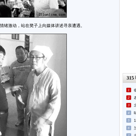
情绪激动，站在凳子上向媒体讲述寻亲遭遇。
315
1
2
3
4
5
6
7