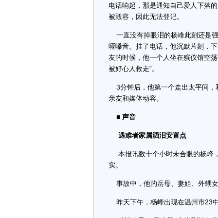
电话响起，那是通知自己爱人下落的
被毁容，因此无法登记。
一直没有掉眼泪的杨峰此刻还是强
哑嗓音。挂了电话，他沉默片刻，下
友的时候，他一个人坐在殡仪馆空荡
被好心人救走”。
3分钟后，他第一个走出太平间，
亲友和媒体动容。
■ 声音
遇难者家属洒泪安置点
本报讯数十个小时未合眼的杨峰，一
实。
事故中，他的岳母、妻姐、外甥女
昨天下午，杨峰出现在温州市23