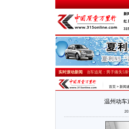
新
红 
31
特警队长邵曳戎坚持原地清理获救伊伊
实时滚动新闻
·温州动车追尾：男子痛失5亲讨
首页
>
新闻
温州动车
20