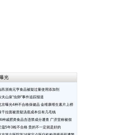
曝光
临邑浙南元亨食品被疑过量使用添加剂
农夫山泉"虫卵"事件追踪报道
北京曝光4种不合格保健品 金维康维生素片上榜
味千拉面被质疑汤底成本仅有几毛钱
16种减肥类食品含违禁成分遭查 广济堂称被假
兰蔻5年3检不合格 贵的不一定就是好的
北京第六医院等16家定点医疗机构违规开药遭警