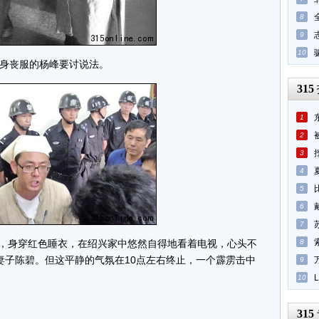
8
9
10
身丧服的杨峰要讨说法。
315
1
2
3
4
5
6
7
杨峰，身穿红色睡衣，在绍兴家中悠然自得地看着电视，心头不
8
妻子陈碧。但这平静的气氛在10点左右终止，一个霹雳击中
9
10
315