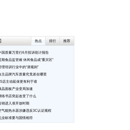
闻
热点
排行
推荐
中国质量万里行6月投诉统计报告
过期食品监管难 休闲食品成“重灾区”
管理培训行业中的“潜规则”
自主品牌汽车质量究竟差在哪里
4S店主动延保更有利于谁
液晶面板产业变局加速
网络书店突起改变了什么
直销进入准开放时期
空气能热水器涉嫌违反3C认证规程
乳业标准要与国情相符