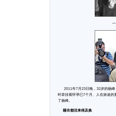
一
2011年7月23日晚，32岁的
时牵挂着怀孕已7个月、人在旅途的
了杨峰。
睡衣都没来得及换