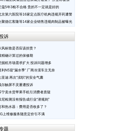
兰蔻5年3检不合格 贵的不一定就是好的
北京第六医院等16家定点医疗机构违规开药遭警
全聚德亿客隆等14家企业销售违规肉制品被曝光
投诉
东风标致是否应该担责？
被精确计算过的保修期
挖掘机市场需求扩大 投诉问题增多
夏利N5迎“漏水季” 厂商冷漠车主无奈
比亚迪:再次“渎职”的安全气囊
戴尔触屏不灵屡遭投诉
苏宁卖水货苹果手机引消费者质疑
索尼检测没有报告成行业“潜规则”
万和热水器：费用是否收多了？
LG上维修服务随意定价引不满
专题