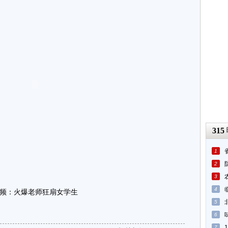
315
1
2
3
4
频：火爆老师狂扇女学生
5
6
7