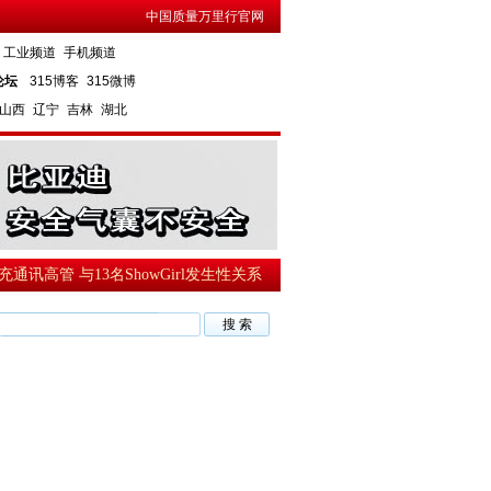
中国质量万里行官网
工业频道
手机频道
论坛
315博客
315微博
山西
辽宁
吉林
湖北
讯高管 与13名ShowGirl发生性关系
·为何京珠公路上那生命没有得到