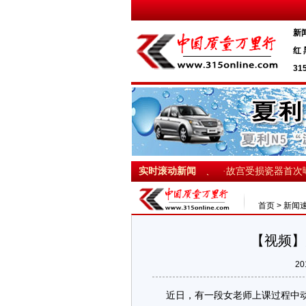
新
红 
31
·温州动车追尾：尊重生命 就是尊重每个人
实时滚动新闻
·故宫受损瓷器首次曝
首页
>
新闻
【视频】
20
近日，有一段女老师上课过程中动