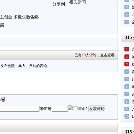
相关新闻：
分享到：
8
9
主创业 多数失败告终
10
骗
315
1
已有
10
人评论，点击查看
2
3
禁发布色情、暴力、反动的言论。
4
5
6
7
8
发表评论
验证码:
匿名?
9
10
315