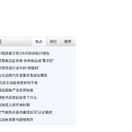
闻
热点
排行
推荐
中国质量万里行6月投诉统计报告
过期食品监管难 休闲食品成“重灾区”
管理培训行业中的“潜规则”
自主品牌汽车质量究竟差在哪里
4S店主动延保更有利于谁
液晶面板产业变局加速
网络书店突起改变了什么
直销进入准开放时期
空气能热水器涉嫌违反3C认证规程
乳业标准要与国情相符