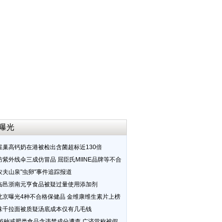
曝光
雀巢高钙奶在港被检出含菌超标近130倍
防紫外线伞三成仿冒品 屈臣氏MIINE品牌等不合
农夫山泉"虫卵"事件追踪报道
临邑浙南元亨食品被疑过量使用添加剂
北京曝光4种不合格保健品 金维康维生素片上榜
味千拉面被质疑汤底成本仅有几毛钱
16种减肥类食品含违禁成分遭查 广济堂称被假