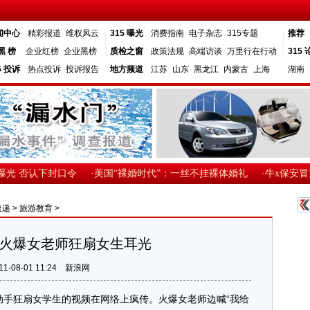
闻中心
精彩报道
维权风云
315 曝光
消费指南
电子杂志
315专题
推荐
黑 榜
企业红榜
企业黑榜
质检之窗
政策法规
高端访谈
万里行在行动
315 
5 投诉
热点投诉
投诉报告
地方频道
江苏
山东
黑龙江
内蒙古
上海
湖南
光 否认下封口令
·美国“裸婚时代”：一丝不挂裸体婚礼
·牛x保安冒充通
速递
>
旅游教育
>
火爆女老师狂扇女生耳光
11-08-01 11:24
新浪网
手狂扇女学生的视频在网络上疯传。火爆女老师边喊“我给