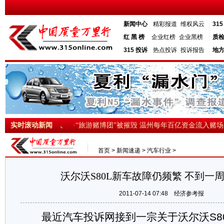
新闻中心
精彩报道
维权风云
31
红 黑 榜
企业红榜
企业黑榜
质
315 投诉
热点投诉
投诉报告
地
故遇难人数增至35人
实时滚动新闻
·“旅游赌博团”被摧毁 温州每年百亿资金流入赌场
首页
>
新闻速递
>
汽车行业
>
沃尔沃S80L新车故障仍频繁 不到一
2011-07-14 07:48
经济参考报
最近汽车投诉网接到一宗关于沃尔沃S80