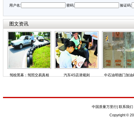
用户名:
密码:
验证码:
图文资讯
驾校黑幕：驾照交易真相
汽车4S店潜规则
中石油明德门加油
中国质量万里行
|
联系我们
Copyright © 