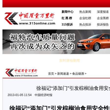
新闻中心
热点新闻
深度报道
红 黑 榜
企业红榜
企业黑榜
315投诉
热点投诉
投诉报告
实时滚动新闻
德基油条超长保质期 9个月食用没问题
·节后连上8天班 “8连班”你抑郁么
首页
>
新闻速递
>
食品烟酒
>
徐福记“添加门”引发棕榈油食用安
2013-01-05 11:54
中国经济时报
徐福记“添加门”引发棕榈油食用安全性