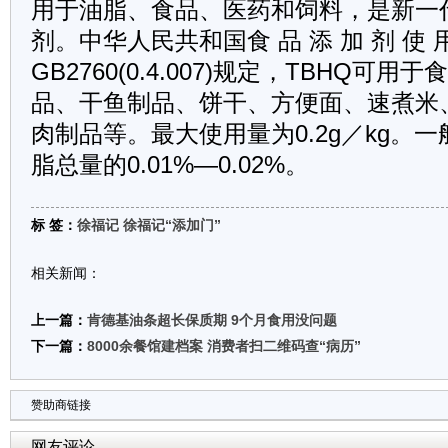
用于油脂、食品、医药和饲料，是新一
剂。中华人民共和国食 品 添 加 剂 使 用
GB2760(0.4.007)规定，TBHQ可
品、干鱼制品、饼干、方便面、速煮米
肉制品等。最大使用量为0.2g／kg。
脂总量的0.01%—0.02%。
标 签：
徐福记
徐福记“添加门”
相关新闻：
上一篇：
肯德基油条超长保质期 9个月食用没问题
下一篇：
8000余餐馆建档案 消费者扫二维码查“病历”
赞助商链接
网友评论