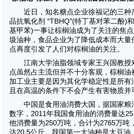
近日，知名糖点企业徐福记的三种
品抗氧化剂 “TBHQ”(特丁基对苯二酚)和
基甲苯)一事让棕榈油成为了关注的焦点
圾油种，食品企业为了降低成本而大量
点再度引发了人们对棕榈油的关注。
江南大学油脂领域专家王兴国教授
点虽然占主流但并不十分客观，棕榈油
加工业主要是因为其化学稳定性是所有
且在高温的条件下不会产生有害物质并
中国是食用油消费大国，据国家粮
数字，2011年我国食用油的消费量达2
他消费量为250万吨，合计为2765万
达20.5公斤。我国第一大油种是大豆