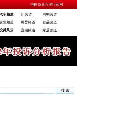
中国质量万里行官网
汽车频道
IT 频道
网购频道
农资频道
母婴频道
食品频道
投诉风云
直销频道
家居频道
之内
·调查称虚假违法医疗信息借搜索引擎复燃
·“汽车召回”:已成