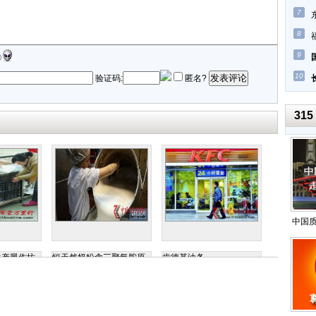
7
8
9
10
发表评论
验证码:
匿名?
315
中国
生产黑作坊
恒天然奶粉含三聚氰胺原
肯德基油条
料