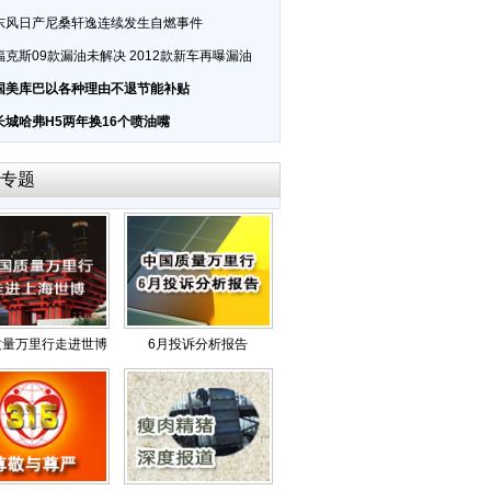
东风日产尼桑轩逸连续发生自燃事件
福克斯09款漏油未解决 2012款新车再曝漏油
国美库巴以各种理由不退节能补贴
长城哈弗H5两年换16个喷油嘴
专题
质量万里行走进世博
6月投诉分析报告