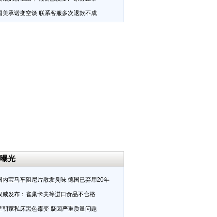
国美承诺变空谈 联系客服多次退款不成
曝光
国内宝马车阻尼片散发臭味 德国已弃用20年
权威发布：雀巢卡夫等进口食品不合格
皇朝家私床黑色霉变 疑因严重质量问题