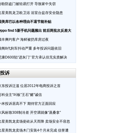
盼盼防盗门被轻易打开 导致家中失窃
红星美凯龙卫欧卫浴 浴室台盆存安全隐患
国美库巴以各种理由不退节能补贴
Oppo find 5新手机问题频出 前后两批次反差大
顺丰爽约客户 海鲜被扔库房过夜
雅阁8代刹车抖动严重 多年投诉问题依旧
尼康D600陷“进灰门” 官方承认但无实质解决
投诉
京东投诉泛滥 位居2012年电商投诉之首
万科业主“叫板”王石“赌”诚信
小米投诉居高不下 期待官方正面回应
东风标致308制冷差 开空调就像“蒸桑拿”
红星美凯龙卖场瓷砖从天而降 卖场安全不容忽
红星美凯龙卖场木门安装4个月未完成 信誉遭