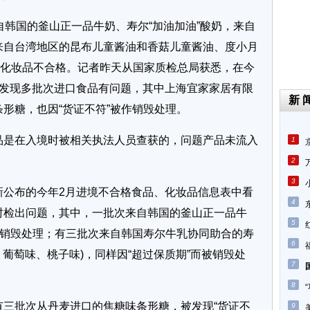
自韩国的釜山正一品牛奶、寿尔“加油加油”酸奶，来自
来自台湾地区的昆布儿童酱油和香菇儿童酱油、度小月
、化妆品不合格。记者昨天从国家质检总局获悉，在今
又发现多批次进口食品有问题，其中上海宜家家居有限
新 
形糖，也因“货证不符”被作销毁处理。
是在入境时被相关执法人员查获的，问题产品未流入
1
2
3
布的今年2月进境不合格食品、化妆品信息表中看
4
时检出问题，其中，一批次来自韩国的釜山正一品牛
5
作销毁处理；有三批次来自韩国寿尔牛乳协同助合的寿
6
、葡萄味、桃子味)，同样因“超过保质期”而被销毁处
7
8
批次从丹麦进口的焦糖味条形糖，被发现“货证不
9