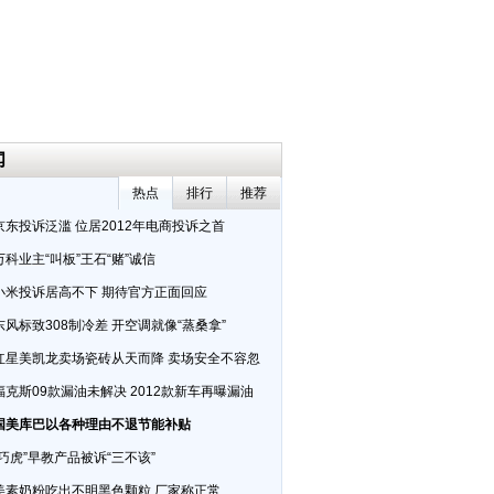
闻
热点
排行
推荐
京东投诉泛滥 位居2012年电商投诉之首
万科业主“叫板”王石“赌”诚信
小米投诉居高不下 期待官方正面回应
东风标致308制冷差 开空调就像“蒸桑拿”
红星美凯龙卖场瓷砖从天而降 卖场安全不容忽
福克斯09款漏油未解决 2012款新车再曝漏油
国美库巴以各种理由不退节能补贴
“巧虎”早教产品被诉“三不该”
美素奶粉吃出不明黑色颗粒 厂家称正常