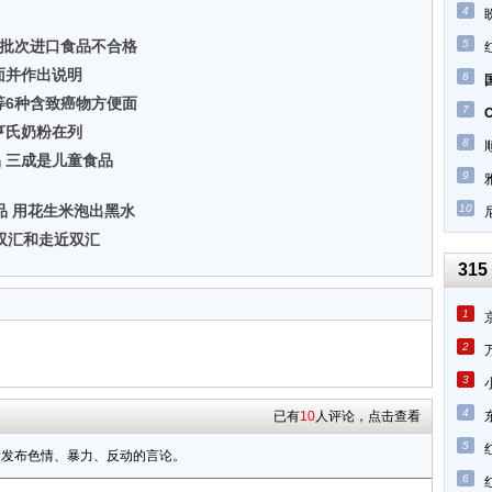
4
3批次进口食品不合格
5
面并作出说明
6
等6种含致癌物方便面
7
亨氏奶粉在列
8
品 三成是儿童食品
9
品 用花生米泡出黑水
10
双汇和走近双汇
315
1
2
3
4
已有
10
人评论，点击查看
5
禁发布色情、暴力、反动的言论。
6