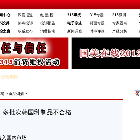
闻中心
深度报道
红 黑 榜
315曝光
315专题
315微博
15投诉
热点投诉
投诉报告
电子杂志
封面专题
专家视点
检之窗
权威发布
消费指南
新闻调查
时事评论
产经分析
时滚动新闻
质检总局：多批次韩国乳制品不合格
·去年汽车行业8成投诉在汽车保修期
速递
>
食品烟酒
>
：多批次韩国乳制品不合格
入国内市场