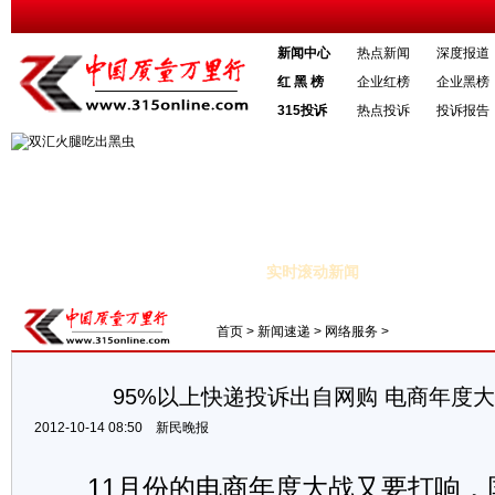
新闻中心
热点新闻
深度报道
红 黑 榜
企业红榜
企业黑榜
315投诉
热点投诉
投诉报告
实时滚动新闻
% 食品价格上涨2.5%
·郑州黄河大桥结束收费后河南研究补偿经营方
首页
>
新闻速递
>
网络服务
>
95%以上快递投诉出自网购 电商年度
2012-10-14 08:50
新民晚报
11月份的电商年度大战又要打响，