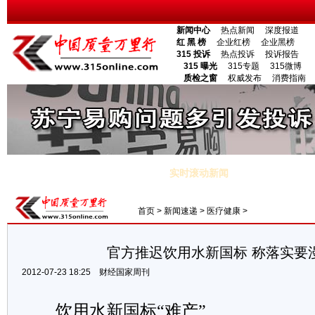
新闻中心
热点新闻
深度报道
红 黑 榜
企业红榜
企业黑榜
315 投诉
热点投诉
投诉报告
315 曝光
315专题
315微博
质检之窗
权威发布
消费指南
市场调查
直销频道
家居频道
地方频道
山西频道
内蒙古频
电子杂志
封面专题
专家视点
新闻调查
时事评论
产经分析
实时滚动新闻
方通报暴雨灾情 发言人对伤亡数避而不谈
·暴雨与暴利：京石高速收费
首页
>
新闻速递
>
医疗健康
>
官方推迟饮用水新国标 称落实要
2012-07-23 18:25
财经国家周刊
饮用水新国标“难产”