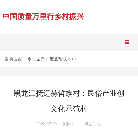
中国质量万里行乡村振兴
网站首页
当前位置：
>
> >>
乡村振兴
定点帮扶
新闻视野
政策法规
黑龙江抚远赫哲族村：民俗产业创
农技咨询
文化示范村
民艺文旅
2022-07-06
来源：
点击：
次