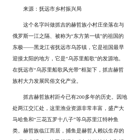
城乡融合
来源：抚远市乡村振兴局
农产电商
这个名字叫做抓吉的赫哲族小村庄坐落在与
俄罗斯一江之隔、被称为“东方第一镇”的祖国的
乡人乡情
东极——黑龙江省抚远市乌苏镇，它是祖国最早
迎接太阳的地方，它是“乌苏里船歌”的发源地。
定点帮扶
在抚远市“乌苏里船歌风光带”框架下，抓吉赫哲
族村大力发展民俗文化产业。
抓吉赫哲族村距今已有200多年的历史。因地
处两江交汇处，这里渔业资源非常丰富，盛产大
马哈鱼和“三花五罗十八子”等乌苏里江特种鱼
类。赫哲族临江而居，捕鱼是赫哲人赖以生存的