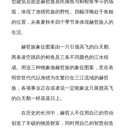
型建筑后面是赫哲族居民捕鱼与鲟鳇鱼争斗的场
面，体现了渔猎民族的野性。四幅浮雕处于鱼鳃
的位置，从春夏秋冬四个季节来体现赫哲族人的
生活。
赫哲族象征图案由一只引颈高飞的白天鹅、
两条凌空跳跃的鲟鱼及三条不同颜色的江水组
成。用这三种物象做赫哲族的象征图案，意在表
明世世代代以渔猎为生繁衍在三江流域的赫哲
族，各项事业正在或者说一定能象这只展翅高飞
的白天鹅一样蒸蒸日上。
在历史的长河中，赫哲人不仅用自己的劳动
创造了丰硕的物质财富，同时用自己的智慧创造