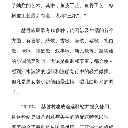
了灿烂的艺术。其中，鱼皮工艺、鱼骨工艺、桦
树皮工艺最为有名，堪称“三绝”。”
赫哲族民歌有10多种，内容涉及生活的各个
方面，有喜歌、悲歌、古歌、渔歌、猎歌、礼俗
歌、情歌、摇篮歌、叙事歌、新民歌等。赫哲族
的小调优美动听，无论是曲调和节奏，都会使人
感到江水波浪的起伏和渔船划行中的轻摇微摆。
但凡是男女老少都能触景生情，唱几曲即兴的调
子。
2020年，赫哲村建成途远驿站并投入使用。
途远驿站是极具创意与美学的装配式特色民宿，
完美融合了赫哲族村民俗风情、三江湿地的旖旎