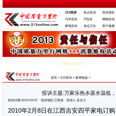
315投诉
热点投诉
投诉报告
汽车投诉
IT投诉
网购投诉
家电投诉
食品卫生
医疗健康
最新315投诉
·2012新款福克斯变速箱异响伴随车身抖动
·集美家居“红苹果”家
首页
>
315投诉
>
家用电器
>
投诉主题:万家乐热水器水温低
投诉日期:2010-03-07
投诉地区:江西省
投诉人:吴女士
2010年2月8日在江西吉安四平家电订购了