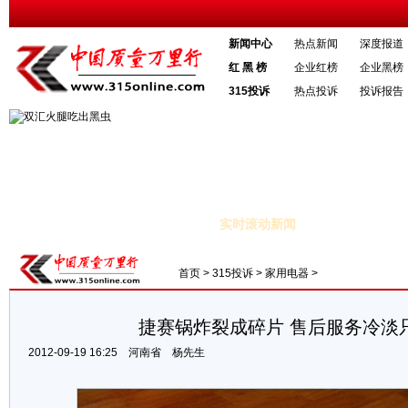
新闻中心
热点新闻
深度报道
红 黑 榜
企业红榜
企业黑榜
315投诉
热点投诉
投诉报告
实时滚动新闻
录 大超预期
·我国人均期望寿命提高至74.8岁 婴儿死亡率持续下降
·
首页
>
315投诉
>
家用电器
>
捷赛锅炸裂成碎片 售后服务冷淡
2012-09-19 16:25
河南省
杨先生