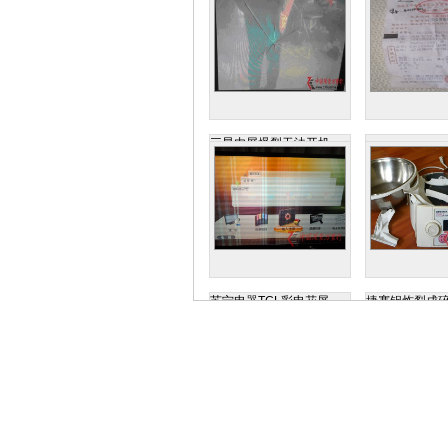
三星内屏爆裂无法开机
苏宁电器TCL彩电花屏
捷赛锅炸裂成