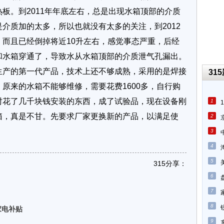
板。到2011年年底左右，总是出现水箱顶部的介质
介质加的太多，所以也就没有太多的关注，到2012
而且已经倒掉将近10升左右，感觉事态严重，后经
和水箱穿通了，导致水从水箱顶部的介质泄气孔漏出。
生产的第一代产品，技术上还不够成熟，采用的是焊接
31
原来的水箱不能够维修，需要花费1600多，自行购
时花了几千块钱安装的东西，成了试验品，现在设备刚
1
箱，真是不甘。先要求厂家更换新的产品，以满足使
2
3
4
5
315分享：
6
7
8
家电补贴
9