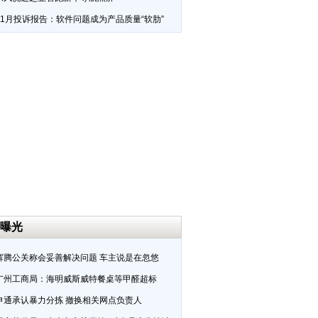
11月投诉报告：软件问题成为产品质量“软肋”
曝光
辉腾公关称会妥善解决问题 车主说是在忽悠
广州工商局：海明威斯威特餐桌等甲醛超标
申通承认暴力分拣 撤换相关网点负责人