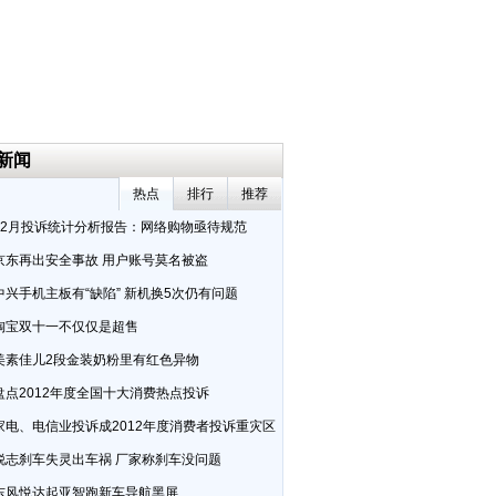
5新闻
热点
排行
推荐
12月投诉统计分析报告：网络购物亟待规范
京东再出安全事故 用户账号莫名被盗
中兴手机主板有“缺陷” 新机换5次仍有问题
淘宝双十一不仅仅是超售
美素佳儿2段金装奶粉里有红色异物
盘点2012年度全国十大消费热点投诉
家电、电信业投诉成2012年度消费者投诉重灾区
锐志刹车失灵出车祸 厂家称刹车没问题
东风悦达起亚智跑新车导航黑屏