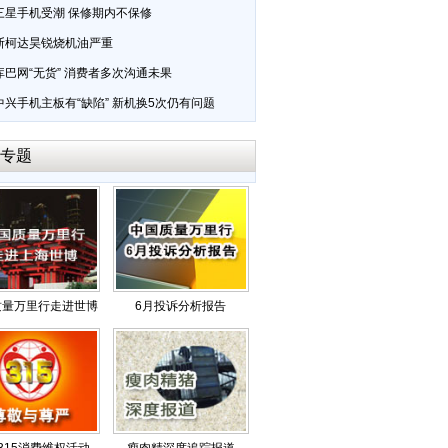
三星手机受潮 保修期内不保修
斯柯达昊锐烧机油严重
库巴网“无货” 消费者多次沟通未果
中兴手机主板有“缺陷” 新机换5次仍有问题
专题
质量万里行走进世博
6月投诉分析报告