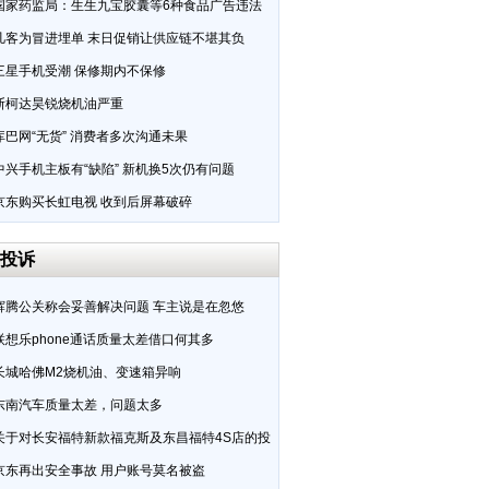
国家药监局：生生九宝胶囊等6种食品广告违法
凡客为冒进埋单 末日促销让供应链不堪其负
三星手机受潮 保修期内不保修
斯柯达昊锐烧机油严重
库巴网“无货” 消费者多次沟通未果
中兴手机主板有“缺陷” 新机换5次仍有问题
京东购买长虹电视 收到后屏幕破碎
投诉
辉腾公关称会妥善解决问题 车主说是在忽悠
联想乐phone通话质量太差借口何其多
长城哈佛M2烧机油、变速箱异响
东南汽车质量太差，问题太多
关于对长安福特新款福克斯及东昌福特4S店的投
京东再出安全事故 用户账号莫名被盗