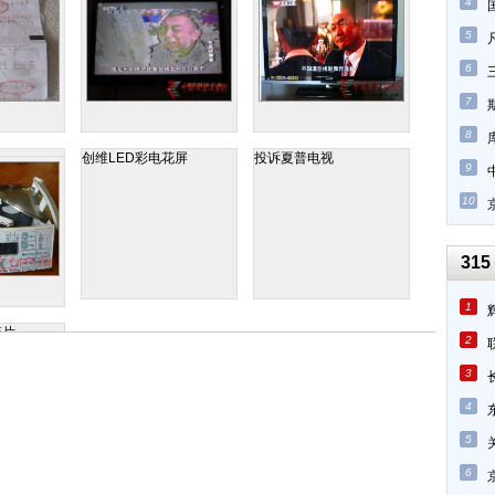
4
5
6
7
8
创维LED彩电花屏
投诉夏普电视
9
10
315
1
碎片
2
3
4
5
6