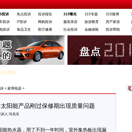
15投诉
热点投诉
投诉报告
315曝光
315专题
315微博
车投诉
IT投诉
网购投诉
服装美容
旅游教育
房产家居
电投诉
食品卫生
医疗健康
社会投诉
金融保险
投诉帮助
315投诉
·长丰猎豹汽车柴油版黑金刚太坑人
·奥普浴霸410A面板质量问题
投诉
>
家用电器
>
体太阳能产品刚过保修期出现质量问题
投诉人:马先生
太阳能热水器，用了不到一年时间，室外集热板出现漏