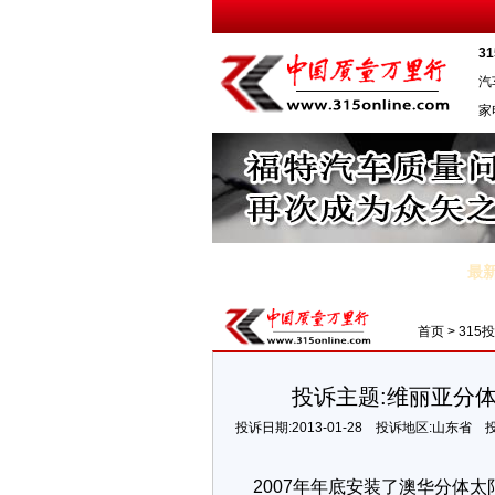
3
汽
家
最新
·辉腾公关称会妥善解决问题 车主说是在忽悠
首页
>
315
投诉主题:维丽亚分
投诉日期:2013-01-28
投诉地区:山东省
2007年年底安装了澳华分体