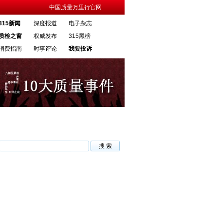
中国质量万里行官网
315新闻
深度报道
电子杂志
质检之窗
权威发布
315黑榜
消费指南
时事评论
我要投诉
·新修订快递市场管理办法3月1日起施行
·天猫商城拖延积分赔付维权无