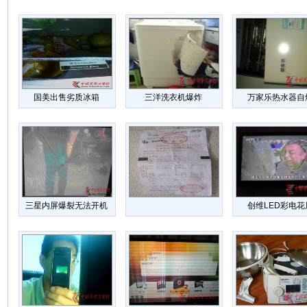
国美出售劣质冰箱
三洋洗衣机爆炸
万家乐热水器自
三星内屏爆裂无法开机
创维LED彩电花