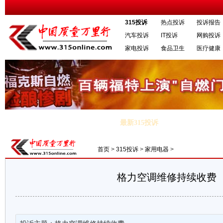
315投诉
热点投诉
投诉报告
汽车投诉
IT投诉
网购投诉
家电投诉
食品卫生
医疗健康
最新315投诉
平板电视黑屏质量问题及服务投诉
·斯柯达09年昊锐1.8T顶气门和水泵漏
首页
>
315投诉
>
家用电器
>
格力空调维修持续收费