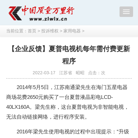
Toggl
naviga
当前位置：
首页
>
投诉维权
>
家用电器
>
【企业反馈】夏普电视机每年需付费更新
程序
2022-03-17
江苏省
昭昭
点击：
次
2014年5月5日，江苏南通梁先生在海门五星电器
商场花费2650元购买了一台夏普液晶彩电LCD-
40LX160A。梁先生称，这台夏普电视为非智能电视，
无法自动链接网络，进行程序安装。
2016年梁先生使用电视的过程中出现提示：“升级