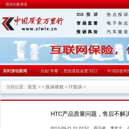
投诉注册/登录
315投诉
热点投诉
食品安全
市场监督
电子杂志
金融保险
投诉风云
汽车频道
区 块 链
型首登莫斯科车展
实时滚动新闻
·
自如“有毒”，想劝退租金需“封口”
·
中消协发布报
当前位置：
首页
> >
投诉维权
>
IT投诉
>
HTC产品质量问题，售后不解
2012-09-21 21:22:57
四川省
李女士