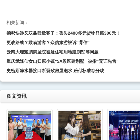
相关新闻：
德邦快递又双叒叕欺客了：丢失2400多元货物只赔300元！
更改路线？欺瞒游客？众信旅游被诉“背信”
云南大理耀鹏崇圣院被疑住宅用地建别墅等问题
重庆武隆仙女山归原小镇“5A景区建别墅” 被指“无证先售”
史密斯净水器接口断裂致房屋泡水 赔付标准存分歧
图文资讯