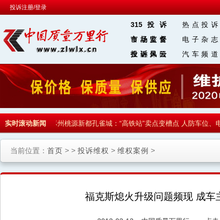
投诉注册/登录
315投诉
热点投诉
食品安全
市场监督
电子杂志
金融保险
投诉风云
汽车频道
区 块 链
体拒收
实时滚动新闻
·
河北涿州桃源新都孔雀城：“高铁站”卖点变槽点 人防车位、电
当前位置：
首页
> >
投诉维权
>
维权案例
>
福克斯熄火升级问题频现 成车