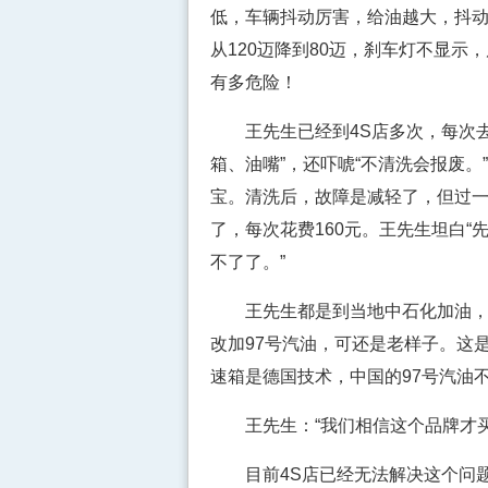
低，车辆抖动厉害，给油越大，抖
从120迈降到80迈，刹车灯不显
有多危险！
王先生已经到4S店多次，每次去
箱、油嘴”，还吓唬“不清洗会报废。
宝。清洗后，故障是减轻了，但过一
了，每次花费160元。王先生坦白
不了了。”
王先生都是到当地中石化加油，出
改加97号汽油，可还是老样子。这
速箱是德国技术，中国的97号汽油
王先生：“我们相信这个品牌才买
目前4S店已经无法解决这个问题