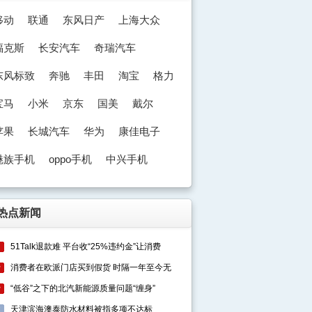
移动
联通
东风日产
上海大众
福克斯
长安汽车
奇瑞汽车
东风标致
奔驰
丰田
淘宝
格力
宝马
小米
京东
国美
戴尔
苹果
长城汽车
华为
康佳电子
魅族手机
oppo手机
中兴手机
奥迪
热点新闻
51Talk退款难 平台收“25%违约金”让消费
1
消费者在欧派门店买到假货 时隔一年至今无
2
“低谷”之下的北汽新能源质量问题“缠身”
3
天津滨海澳泰防水材料被指多项不达标
4