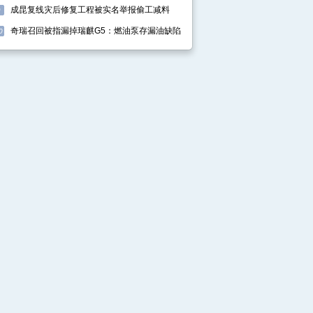
成昆复线灾后修复工程被实名举报偷工减料
9
奇瑞召回被指漏掉瑞麒G5：燃油泵存漏油缺陷
0