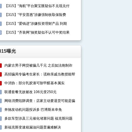
【315】“海航”平台聚宝匯疑似不兑现兑付
7
【315】“平安普惠”涉嫌强制收取保险费
8
【315】“爱钱进”涉嫌投资理财产品 到期
9
【315】“齐装网”抽奖疑似不认可中奖结果
0
315曝光
内蒙古男子网贷被骗几千元 之后如法炮制诈
1
高招骗局专骗考生家长：谎称亲戚当教授能帮
2
中消协：部分乳胶漆可除甲醛基本属实
3
联通套餐无故被改 106元变250元
4
网络消费陷阱调查：店家主动要退货可能是骗
5
奔驰发动机问题投诉多 巴博斯未幸免
6
多款车型涉及三元催化堵塞问题 福克斯问题
7
新福克斯变速箱漏油问题普遍难解决
8