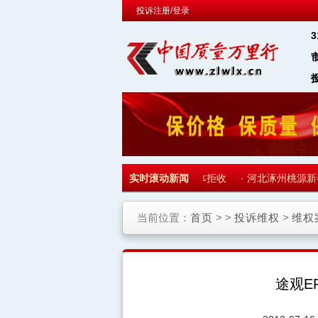
投诉注册/登录
·
天津融创御园通知收房 700多名业主集体拒收
实时滚动新闻
·
河北涿州桃源新都孔
当前位置：
首页
> >
投诉维权
>
维权
途观E