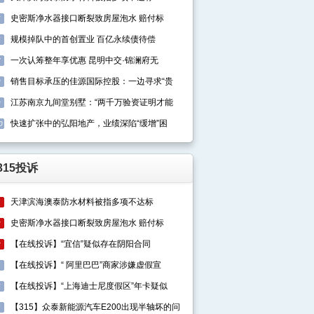
史密斯净水器接口断裂致房屋泡水 赔付标
5
规模掉队中的首创置业 百亿永续债待偿
6
一次认筹整年享优惠 昆明中交·锦澜府无
7
销售目标承压的佳源国际控股：一边寻求“贵
8
江苏南京九间堂别墅：“两千万验资证明才能
9
快速扩张中的弘阳地产，业绩深陷“缓增”困
0
315投诉
天津滨海澳泰防水材料被指多项不达标
1
史密斯净水器接口断裂致房屋泡水 赔付标
2
【在线投诉】“宜信”疑似存在阴阳合同
3
【在线投诉】“ 阿里巴巴”商家涉嫌虚假宣
4
【在线投诉】“上海迪士尼度假区”年卡疑似
5
【315】众泰新能源汽车E200出现半轴坏的问
6