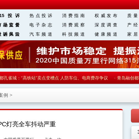
315投诉
热点投诉
消费指南
权威发布
质量
食品安全
市场监督
电子杂志
消费观察
深度调查
产经
金融保险
投诉风云
汽车频道
科技频道
健康频道
家居
区 块 链
雀城：“高铁站”卖点变槽点 人防车位、电商费存争议
·
青岛融创都会中
案例
>
PC灯亮全车抖动严重