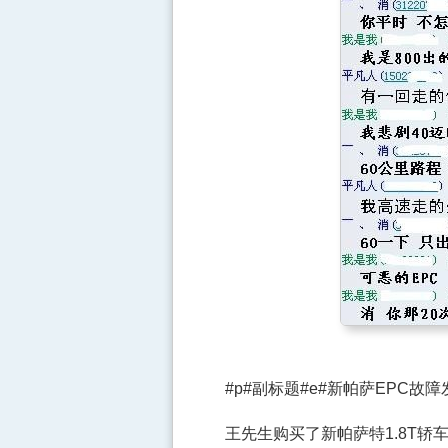
#p#副标题#e#新帕萨EPC故障
王先生购买了新帕萨特1.8T轿车