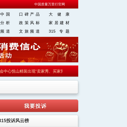
中国质量万里行官网
中国
口碑产品
大 健 康
分析
政策风标
家居建材
频道
文旅频道
315 专题
心悦山精装出现“卖家秀、买家秀”引投诉
·
【走向我们的小康生活】
我要投诉
315投诉风云榜