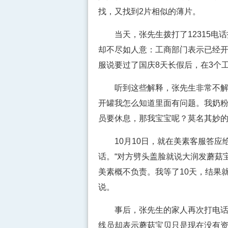
找，又找到2片相似的薄片。
当天，张先生拨打了12315电话
却不尽如人意：工商部门表示已经
服说要过了国庆8天长假后，在3个
听到这些解释，张先生非常不解：
开罐我怎么知道里面有问题。我奶
员要休息，那我宝宝呢？莫名其妙的
10月10日，就在美素客服答应
话。“对方劈头盖脸就说大润发蘑菇
美素概不负责。我等了10天，结果就
说。
事后，张先生的家人再次打电话确
线员却表示蘑菇宝贝只是现在没有资