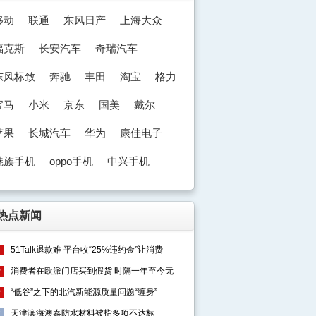
移动
联通
东风日产
上海大众
福克斯
长安汽车
奇瑞汽车
东风标致
奔驰
丰田
淘宝
格力
宝马
小米
京东
国美
戴尔
苹果
长城汽车
华为
康佳电子
魅族手机
oppo手机
中兴手机
奥迪
热点新闻
51Talk退款难 平台收“25%违约金”让消费
1
消费者在欧派门店买到假货 时隔一年至今无
2
“低谷”之下的北汽新能源质量问题“缠身”
3
天津滨海澳泰防水材料被指多项不达标
4