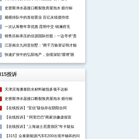
史密斯净水器接口断裂致房屋泡水 赔付标
5
规模掉队中的首创置业 百亿永续债待偿
6
一次认筹整年享优惠 昆明中交·锦澜府无
7
销售目标承压的佳源国际控股：一边寻求“贵
8
江苏南京九间堂别墅：“两千万验资证明才能
9
快速扩张中的弘阳地产，业绩深陷“缓增”困
0
315投诉
天津滨海澳泰防水材料被指多项不达标
1
史密斯净水器接口断裂致房屋泡水 赔付标
2
【在线投诉】“宜信”疑似存在阴阳合同
3
【在线投诉】“ 阿里巴巴”商家涉嫌虚假宣
4
【在线投诉】“上海迪士尼度假区”年卡疑似
5
【315】众泰新能源汽车E200出现半轴坏的问
6