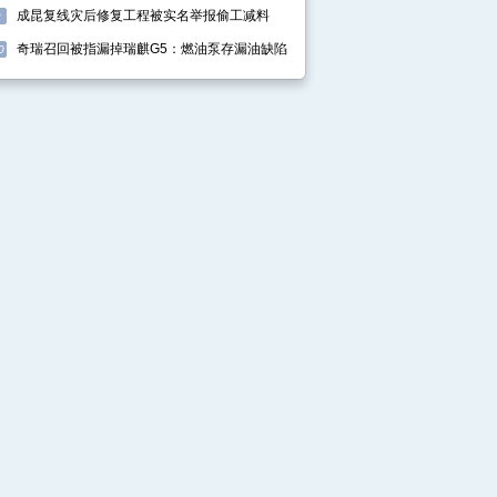
成昆复线灾后修复工程被实名举报偷工减料
9
奇瑞召回被指漏掉瑞麒G5：燃油泵存漏油缺陷
0