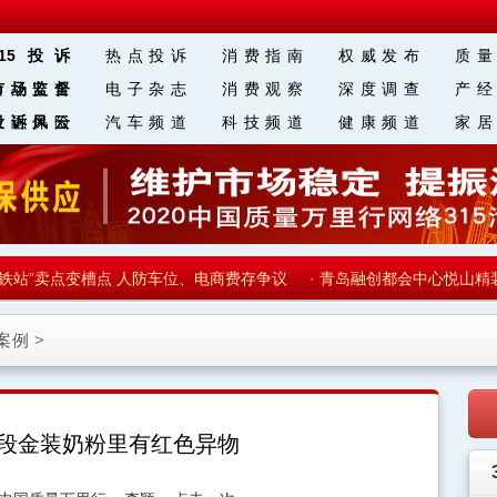
315投诉
热点投诉
消费指南
权威发布
质量
食品安全
市场监督
电子杂志
消费观察
深度调查
产经
金融保险
投诉风云
汽车频道
科技频道
健康频道
家居
区 块 链
站”卖点变槽点 人防车位、电商费存争议
·
青岛融创都会中心悦山精装出
案例
>
2段金装奶粉里有红色异物