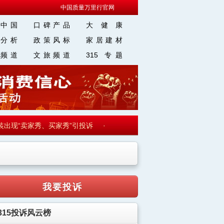
中国质量万里行官网
中国
口碑产品
大 健 康
分析
政策风标
家居建材
频道
文旅频道
315 专题
现“卖家秀、买家秀”引投诉
·
【走向我们的小康生活】来自陕西安康的
我要投诉
315投诉风云榜