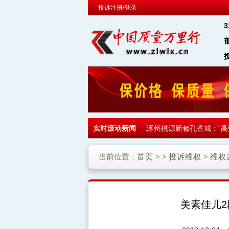
投诉注册/登录
园通知收房 700多名业主集体拒收
实时滚动新闻
·
河北涿州桃源新都孔雀城：“高铁
当前位置：
首页
> >
投诉维权
>
维权
美素佳儿