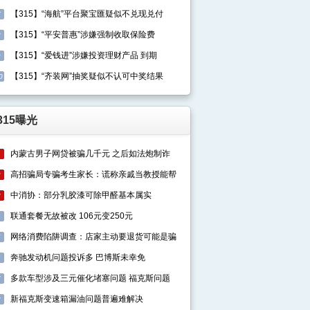
【315】“海航”平台聚宝匯疑似不兑现兑付
7
【315】“平安普惠”涉嫌强制收取保险费
8
【315】“爱钱进”涉嫌投资理财产品 到期
9
【315】“齐装网”抽奖疑似不认可中奖结果
0
315曝光
内蒙古男子网贷被骗几千元 之后如法炮制诈
1
高招骗局专骗考生家长：谎称亲戚当教授能帮
2
中消协：部分乳胶漆可除甲醛基本属实
3
联通套餐无故被改 106元变250元
4
网络消费陷阱调查：店家主动要退货可能是骗
5
奔驰发动机问题投诉多 巴博斯未幸免
6
多款车型涉及三元催化堵塞问题 福克斯问题
7
新福克斯变速箱漏油问题普遍难解决
8