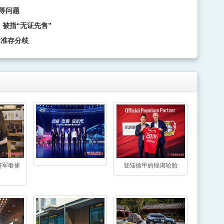
等问题
 被指“无证先售”
标准存分歧
进军奢侈
登陆德甲的锦湖轮胎