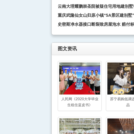
云南大理耀鹏崇圣院被疑住宅用地建别墅
重庆武隆仙女山归原小镇“5A景区建别墅”
史密斯净水器接口断裂致房屋泡水 赔付
图文资讯
人民网《2020大学毕业
苏宁易购低调
生租住蓝皮书》
品