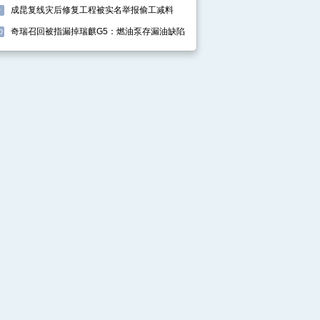
成昆复线灾后修复工程被实名举报偷工减料
9
奇瑞召回被指漏掉瑞麒G5：燃油泵存漏油缺陷
0