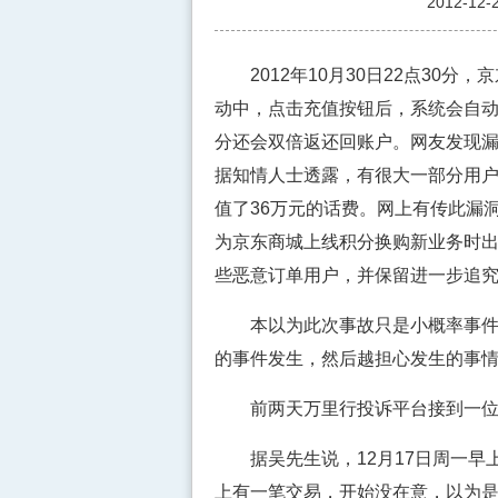
2012-12-
2012年10月30日22点30分
动中，点击充值按钮后，系统会自
分还会双倍返还回账户。网友发现
据知情人士透露，有很大一部分用户
值了36万元的话费。网上有传此漏
为京东商城上线积分换购新业务时出
些恶意订单用户，并保留进一步追
本以为此次事故只是小概率事件，
的事件发生，然后越担心发生的事
前两天万里行投诉平台接到一位吴
据吴先生说，12月17日周一早上
上有一笔交易，开始没在意，以为