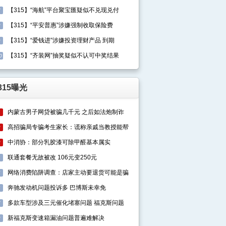
【315】“海航”平台聚宝匯疑似不兑现兑付
7
【315】“平安普惠”涉嫌强制收取保险费
8
【315】“爱钱进”涉嫌投资理财产品 到期
9
【315】“齐装网”抽奖疑似不认可中奖结果
0
315曝光
内蒙古男子网贷被骗几千元 之后如法炮制诈
1
高招骗局专骗考生家长：谎称亲戚当教授能帮
2
中消协：部分乳胶漆可除甲醛基本属实
3
联通套餐无故被改 106元变250元
4
网络消费陷阱调查：店家主动要退货可能是骗
5
奔驰发动机问题投诉多 巴博斯未幸免
6
多款车型涉及三元催化堵塞问题 福克斯问题
7
新福克斯变速箱漏油问题普遍难解决
8