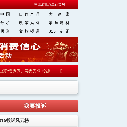
中国质量万里行官网
中国
口碑产品
大 健 康
分析
政策风标
家居建材
频道
文旅频道
315 专题
“卖家秀、买家秀”引投诉
·
【走向我们的小康生活】来自陕西安康的
我要投诉
315投诉风云榜