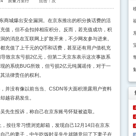
24
质量万里行
点击：
次
，京东商城爆出安全漏洞。在京东推出的积分换话费的活
动充值，但不会扣掉相应积分。反而，若充值成功，积
漏洞的消息在互联网上扩散开来，不少网友参与进来。
都充值了上千元的Q币和话费，甚至还有用户借机充
洞导致京东亏损2亿元，但第二天京东表示这次事故系
现的系统BUG所致，但亏损2亿元纯属谣传，对于一
究其法律责任的权利。
并没有像以前当当、CSDN等大面积泄露用户资料
情却越容易发生。
先生投诉，称自己在京东账号怀疑被盗取。
，按往常习惯浏览邮箱，发现自己12月14日在京东
是自己的妻子，中午吃饭时吴先生就随意问了下妻子在