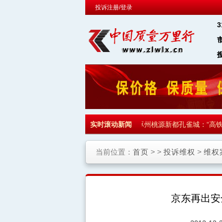
投诉注册/登录
通知收房 700多名业主集体拒收
实时滚动新闻
·
河北涿州桃源新都孔雀城：“高铁站
当前位置：
首页
> >
投诉维权
>
维权
京东再出安