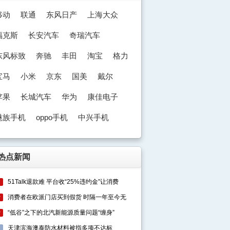
移动
联通
东风日产
上海大众
福克斯
长安汽车
奇瑞汽车
东风标致
奔驰
丰田
淘宝
格力
宝马
小米
京东
国美
戴尔
苹果
长城汽车
华为
康佳电子
魅族手机
oppo手机
中兴手机
奥迪
热点新闻
51Talk退款难 平台收“25%违约金”让消费
1
消费者在欧派门店买到假货 时隔一年至今无
2
“低谷”之下的北汽新能源质量问题“缠身”
3
天津滨海澳泰防水材料被指多项不达标
4