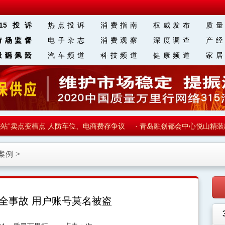
315投诉
热点投诉
消费指南
权威发布
质量
食品安全
市场监督
电子杂志
消费观察
深度调查
产经
金融保险
投诉风云
汽车频道
科技频道
健康频道
家居
区 块 链
”卖点变槽点 人防车位、电商费存争议
·
青岛融创都会中心悦山精装出现
案例
>
全事故 用户账号莫名被盗