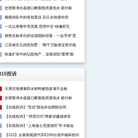
史密斯净水器接口断裂致房屋泡水 赔付标
5
规模掉队中的首创置业 百亿永续债待偿
6
一次认筹整年享优惠 昆明中交·锦澜府无
7
销售目标承压的佳源国际控股：一边寻求“贵
8
江苏南京九间堂别墅：“两千万验资证明才能
9
快速扩张中的弘阳地产，业绩深陷“缓增”困
0
315投诉
天津滨海澳泰防水材料被指多项不达标
1
史密斯净水器接口断裂致房屋泡水 赔付标
2
【在线投诉】“宜信”疑似存在阴阳合同
3
【在线投诉】“ 阿里巴巴”商家涉嫌虚假宣
4
【在线投诉】“上海迪士尼度假区”年卡疑似
5
【315】众泰新能源汽车E200出现半轴坏的问
6