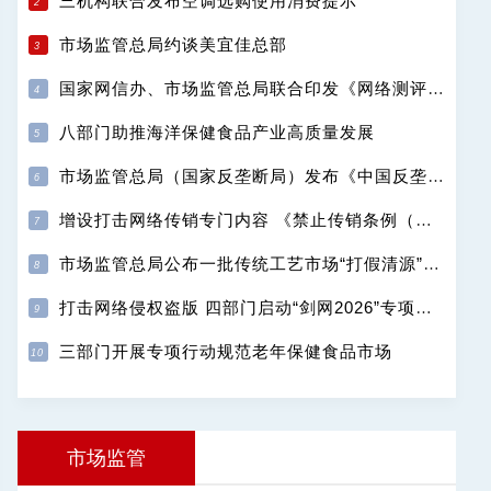
三机构联合发布空调选购使用消费提示
市场监管总局约谈美宜佳总部
国家网信办、市场监管总局联合印发《网络测评活动规范》
八部门助推海洋保健食品产业高质量发展
市场监管总局（国家反垄断局）发布《中国反垄断执法年度报告（2025）》
增设打击网络传销专门内容 《禁止传销条例（修订征求意见稿）》公开征求意见
市场监管总局公布一批传统工艺市场“打假清源”典型案例
打击网络侵权盗版 四部门启动“剑网2026”专项行动
三部门开展专项行动规范老年保健食品市场
市场监管