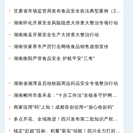
甘肃省市场监管局发布食品安全执法典型案例（2025-2026年度）
湖南怀化开展安全风险隐患大排查大整治专项行动
湖南南县开展安全生产大排查大整治行动
湖南张家界市严厉打击网络食品销售虚假宣传
湖南衡阳严管食品安全 护航平安“三考”
湖南省湘潭县启动校园周边药品安全专项整治行动
湖南郴州市嘉禾县：“十步工作法”全链条守护网络餐饮“舌尖安全”
商家信用“码”上知！成都首创信用+“放心收款码”
多点开花、全域推进！四川发布第二批知识产权强省建设典型案例
锚定“赶超”目标、积蓄“新实”动能！四川全力打好知识产权强省“十五五”开局之战