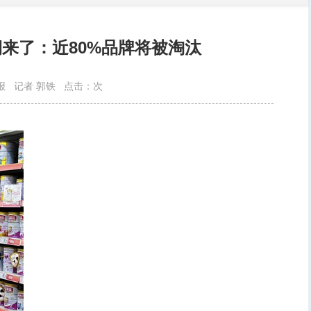
期来了：近80%品牌将被淘汰
报
记者 郭铁
点击：
次