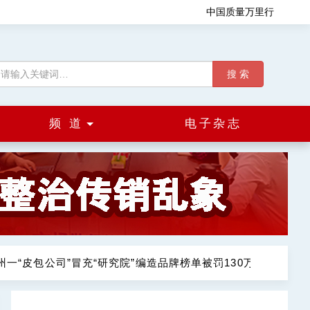
中国质量万里行
搜 索
频 道
电子杂志
一“皮包公司”冒充“研究院”编造品牌榜单被罚130万元
罚没