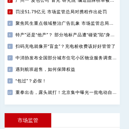
广州一“皮包公司”冒充“研究院”编造品牌榜单被罚130万元
罚没51.79亿元 市场监管总局对携程作出处罚
聚焦民生重点领域整治广告乱象 市场监管总局公布十起违法广告典型案例
特产”还是“他产”？ 部分地标产品遭“碰瓷”陷“身份危机”
扫码充电就像开“盲盒”？充电桩收费该好好管管了
中消协发布全国部分城市住宅小区物业服务调查结果
遇到航班超售，如何保障权益
“包过”？必假！
重拳出击，露头就打！北京集中曝光一批电动自行车违法典型案例
市场监管