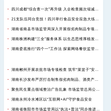
四川成都“综合查一次”再升级 入企检查频次缩减率41.38%
21支队伍同台竞技！四川举行食品安全应急大练兵活动
湖南省南县市场监管局深入开展假劣肉制品专项整治 筑牢食品安全底线
湖南株洲构建“三全”服务体系 以生态思维厚植发展沃土
湖南娄底推行“四个一”工作法 探索网络餐饮监管新路径
湖南郴州开展农批市场专项检查 筑牢“菜篮子”安全防线
湖南长沙发布严厉打击制售假劣肉制品、酒类产品典型案例
聚焦民生重点领域整治广告乱象 市场监管总局公布十起违法广告典型案例
湖南永州冷水滩区以“互联网+AI”守护食品安全
湖南省衡阳市市场监管局以“执法+普法”同步推进农产品专项整治