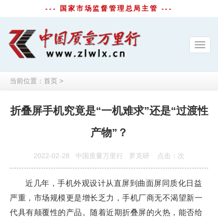
--- 国家市场监督管理总局主管 ---
Toggl
navig
当前位置：
首页
>
折叠屏手机究竟是“一机难求”还是“过渡性
产物”？
2022-02-28
中国质量万里行
罗克研
点击：
次
近几年，手机外观设计从直屏到曲面屏同质化日益
严重，市场规模更是增长乏力，手机厂商无不渴望新一
代具有颠覆性的产品。随着近期折叠屏的火热，能否给