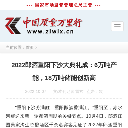
--- 国家市场监督管理总局主管 ---
Toggl
navig
当前位置：
首页
>
2022郎酒重阳下沙大典礼成：6万吨产
能，18万吨储能创新高
2022-10-07
文/本刊记者 雷玄
点击：
次
“重阳下沙芳满缸，重阳酿酒香满江。”重阳至，赤水
河畔迎来新一轮酿酒周期的关键节点。10月4日，郎酒庄
园吴家沟生态酿酒区千余名宾客见证了2022年郎酒重阳