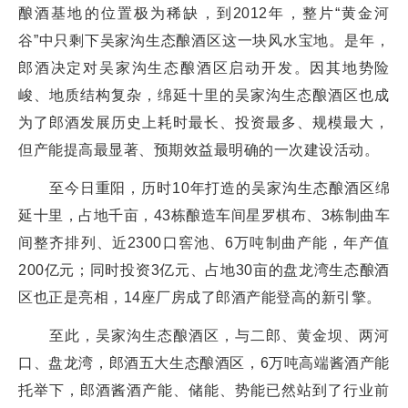
酿酒基地的位置极为稀缺，到2012年，整片“黄金河
谷”中只剩下吴家沟生态酿酒区这一块风水宝地。是年，
郎酒决定对吴家沟生态酿酒区启动开发。因其地势险
峻、地质结构复杂，绵延十里的吴家沟生态酿酒区也成
为了郎酒发展历史上耗时最长、投资最多、规模最大，
但产能提高最显著、预期效益最明确的一次建设活动。
至今日重阳，历时10年打造的吴家沟生态酿酒区绵
延十里，占地千亩，43栋酿造车间星罗棋布、3栋制曲车
间整齐排列、近2300口窖池、6万吨制曲产能，年产值
200亿元；同时投资3亿元、占地30亩的盘龙湾生态酿酒
区也正是亮相，14座厂房成了郎酒产能登高的新引擎。
至此，吴家沟生态酿酒区，与二郎、黄金坝、两河
口、盘龙湾，郎酒五大生态酿酒区，6万吨高端酱酒产能
托举下，郎酒酱酒产能、储能、势能已然站到了行业前