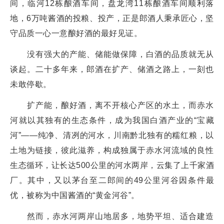
间，临河12栋酿酒车间，盘龙湾11栋酿酒车间顺利落
地，6万吨酱酒的投粮、投产，正是郎酒人秉承匠心，坚
守品质一心一意酿好酒的最好见证。
没有强大的产能、储能做保障，白酒的品质就无从
谈起。二十多年来，郎酒在扩产、储酒之路上，一刻也
未敢停歇。
扩产能，酿好酒，离不开核心产区的水土，而赤水
河就以其独有的生态条件，成为我国白酒产业的“宝藏
河”——纯净、清冽的河水，川南黔北独有的糯红粮，以
土地为链接，彼此滋养，构成独属于赤水河流域的良性
生态循环，让长达500公里的河水两岸，云集了上千家酒
厂。其中，又以茅台至二郎间的49公里河谷因条件最
优，被称为中国酱酒的“黄金河谷”。
然而，赤水河两岸山地居多，地势平坦、适合建造