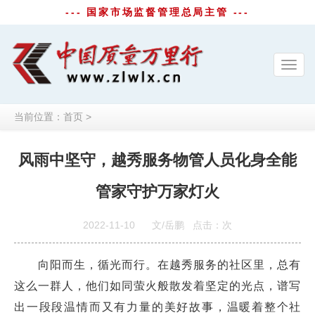
--- 国家市场监督管理总局主管 ---
Toggl
navig
当前位置：
首页
>
风雨中坚守，越秀服务物管人员化身全能
管家守护万家灯火
2022-11-10
文/岳鹏
点击：
次
向阳而生，循光而行。在越秀服务的社区里，总有
这么一群人，他们如同萤火般散发着坚定的光点，谱写
出一段段温情而又有力量的美好故事，温暖着整个社