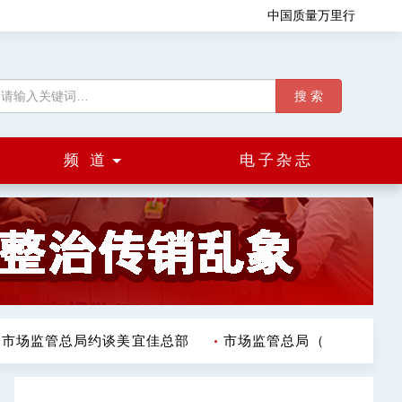
中国质量万里行
搜 索
频 道
电子杂志
场监管总局约谈美宜佳总部
市场监管总局（国家反垄断局）