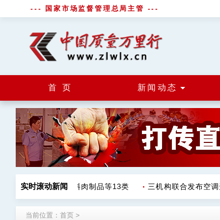
--- 国家市场监督管理总局主管 ---
首 页
新闻动态
不合格 涉调味品饮料肉制品等13类
实时滚动新闻
三机构联合发布空调选
当前位置：
首页
>