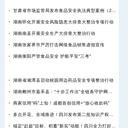
甘肃省市场监管局发布食品安全执法典型案例（2025-2026年度）
湖南怀化开展安全风险隐患大排查大整治专项行动
湖南南县开展安全生产大排查大整治行动
湖南张家界市严厉打击网络食品销售虚假宣传
湖南衡阳严管食品安全 护航平安“三考”
湖南省湘潭县启动校园周边药品安全专项整治行动
湖南郴州市嘉禾县：“十步工作法”全链条守护网络餐饮“舌尖安全”
商家信用“码”上知！成都首创信用+“放心收款码”
多点开花、全域推进！四川发布第二批知识产权强省建设典型案例
锚定“赶超”目标、积蓄“新实”动能！四川全力打好知识产权强省“十五五”开局之战