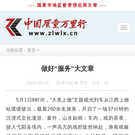
--- 国家市场监督管理总局主管 ---
Toggl
navig
当前位置：
首页
>
做好“服务”大文章
2026-05-22
文/本刊记者 雷玄
点击：
次
5月1日8时许，“大美上饶”主题观光列车从江西上饶
站缓缓驶出，载着260余名旅客，开启了一场37分钟的
沉浸式文化漫游。窗外，山水如画；车内，戏韵茶香。
驶入弋阳县境内，一声高亢的戏腔陡然响起，身着戏服