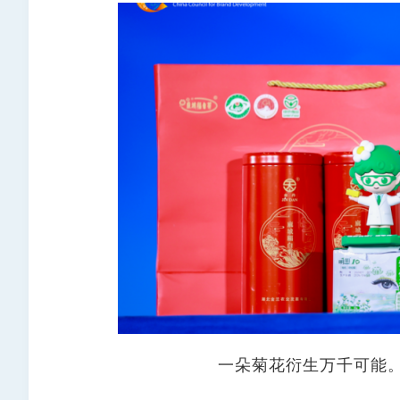
​一朵菊花衍生万千可能