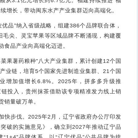
从3.1亿元增长到6.7亿元。福建持续推进“福
持续增长，带动闽东水产产业集群迈向高端化。
品”纳入省级战略，组建386个品牌联合体，
。信阳毛尖、灵宝苹果等区域品牌不断涌现，构建覆
动食品产业向高端化迈进。
果薯药粮种”八大产业集群，累计创建12个国
点产业链，培育5个国家先进制造业集群、21个国
增加值增长6.8%。2025年，拼多多升级推
供应链投入，贵州抹茶借助该专项精准发力线上销
货销量破万单。
步伐。2025年2月，辽宁省政府办公厅印发
新突破的实施意见》，确立到2027年推动辽宁品
1+4”品牌体系，以“辽宁优品”公共品牌为统