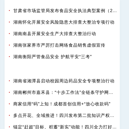
甘肃省市场监管局发布食品安全执法典型案例（2025-2026年度）
湖南怀化开展安全风险隐患大排查大整治专项行动
湖南南县开展安全生产大排查大整治行动
湖南张家界市严厉打击网络食品销售虚假宣传
湖南衡阳严管食品安全 护航平安“三考”
湖南省湘潭县启动校园周边药品安全专项整治行动
湖南郴州市嘉禾县：“十步工作法”全链条守护网络餐饮“舌尖安全”
商家信用“码”上知！成都首创信用+“放心收款码”
多点开花、全域推进！四川发布第二批知识产权强省建设典型案例
锚定“赶超”目标、积蓄“新实”动能！四川全力打好知识产权强省“十五五”开局之战