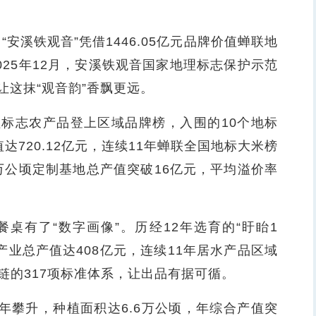
溪铁观音”凭借1446.05亿元品牌价值蝉联地
025年12月，安溪铁观音国家地理标志保护示范
这抹“观音韵”香飘更远。
标志农产品登上区域品牌榜，入围的10个地标
720.12亿元，连续11年蝉联全国地标大米榜
万公顷定制基地总产值突破16亿元，平均溢价率
有了“数字画像”。历经12年选育的“盱眙1
年产业总产值达408亿元，连续11年居水产品区域
业链的317项标准体系，让出品有据可循。
攀升，种植面积达6.6万公顷，年综合产值突