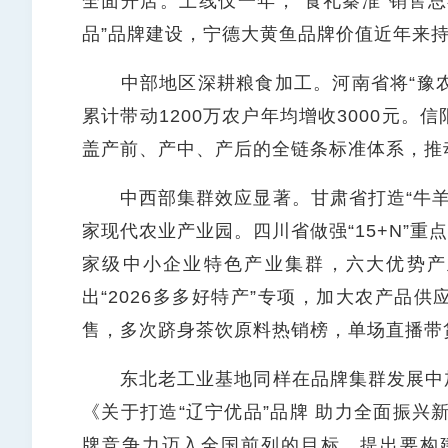
全面开店。上线仅一年，“食礼秦淮”销售总额
品”品牌建设，宁德大黄鱼品牌价值近年来
中部地区深耕粮食加工。河南省将“豫农优
累计带动1200万农户年均增收3000元
盖产前、产中、产后的全链条标准体系，推
中西部集群效应显著。甘肃省打造“牛羊菜
家现代农业产业园。四川省做强“15+N”重
家级中小企业特色产业集群，六大优势产业
出“2026多多好特产”专项，加大农产品
售，多次跻身茶饮原料热销榜，单场直播带
东北老工业基地同样在品牌集群发展中加快
《关于打造“辽宁优品”品牌 助力全面振兴
牌竞争力迈入全国前列的目标，提出要构建“