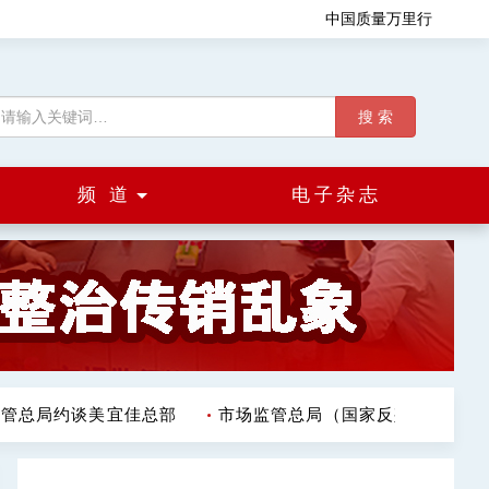
中国质量万里行
搜 索
频 道
电子杂志
总局约谈美宜佳总部
市场监管总局（国家反垄断局）发布《