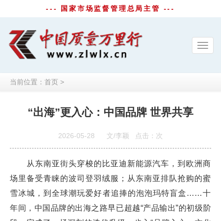
--- 国家市场监督管理总局主管 ---
Toggl
navig
当前位置：
首页
>
“出海”更入心：中国品牌 世界共享
2026-05-28
文/李颖
点击：
次
从东南亚街头穿梭的比亚迪新能源汽车，到欧洲商
场里备受青睐的波司登羽绒服；从东南亚排队抢购的蜜
雪冰城，到全球潮玩爱好者追捧的泡泡玛特盲盒……十
年间，中国品牌的出海之路早已超越“产品输出”的初级阶