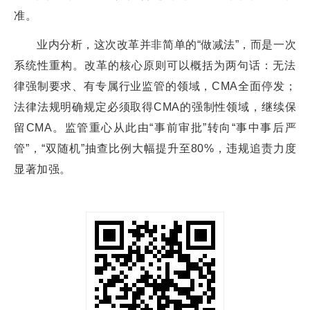
准。
业内分析，这次改革并非简单的“做减法”，而是一次
系统性重构。改革的核心原则可以概括为两句话：无法
律强制要求、有专属行业监管的领域，CMA全面停发；
法律法规明确规定必须取得CMA的强制性领域，继续保
留CMA。监管重心从此由“事前审批”转向“事中事后严
管”，“双随机”抽查比例大幅提升至80%，违规追责力度
显著加强。