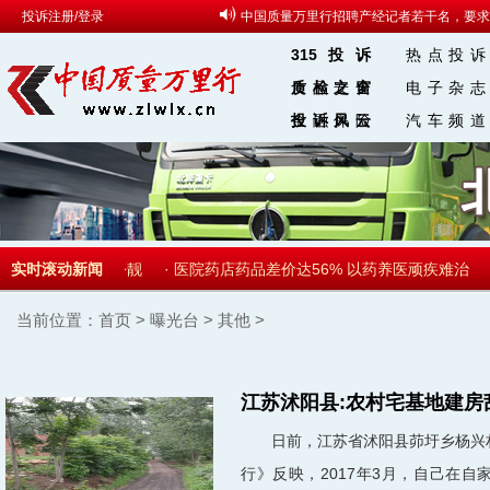
投诉注册/登录
中国质量万里行招聘产经记者若干名，要求
315投诉
热点投诉
食品安全
质检之窗
电子杂志
金融保险
投诉风云
汽车频道
315 微博
盐增重燕窝刷胶扮靓
实时滚动新闻
·
医院药店药品差价达56% 以药养医顽疾难治
当前位置：
首页
>
曝光台
>
其他
>
江苏沭阳县:农村宅基地建房
日前，江苏省沭阳县茆圩乡杨兴村
行》反映，2017年3月，自己在