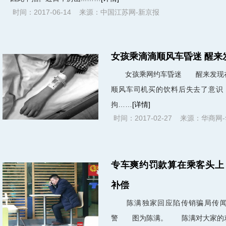
时间：2017-06-14 来源：中国江苏网-新京报
女孩乘滴滴顺风车昏迷 醒来
女孩乘网约车昏迷 醒来发现在
顺风车司机买的饮料后失去了意识
拘……
[详情]
时间：2017-02-27 来源：华商网
专车爽约罚款算在乘客头上
补偿
陈满独家回应陷传销骗局传闻：
警 图为陈满。 陈满对大家的