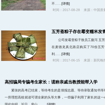
不……
[详情]
时间：2017-08-28 来源：中国
五芳斋粽子存在霉变糯米发青
公司发霉变粽子致员工腹泻 五芳
在麦德龙真北路店购买了70份五
利……
[详情]
时间：2017-06-15 来源：新民晚
高招骗局专骗考生家长：谎称亲戚当教授能帮入学
紧张的高考已结束，等待考生的是填报志愿、等待录取通知书等
一所理想高校就读可谓全家的头等大事，一些骗子利用了家长的这一
因此中招。近日，房山...……
[详情]