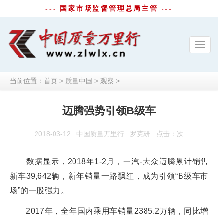
--- 国家市场监督管理总局主管 ---
Toggl
navig
当前位置：
首页
>
质量中国
>
观察
>
迈腾强势引领B级车
2018-03-12
中国质量万里行
罗克研
点击：
次
数据显示，2018年1-2月，一汽-大众迈腾累计销售
新车39,642辆，新年销量一路飘红，成为引领“B级车市
场”的一股强力。
2017年，全年国内乘用车销量2385.2万辆，同比增