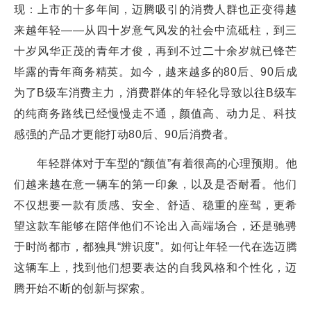
现：上市的十多年间，迈腾吸引的消费人群也正变得越
来越年轻——从四十岁意气风发的社会中流砥柱，到三
十岁风华正茂的青年才俊，再到不过二十余岁就已锋芒
毕露的青年商务精英。如今，越来越多的80后、90后成
为了B级车消费主力，消费群体的年轻化导致以往B级车
的纯商务路线已经慢慢走不通，颜值高、动力足、科技
感强的产品才更能打动80后、90后消费者。
年轻群体对于车型的“颜值”有着很高的心理预期。他
们越来越在意一辆车的第一印象，以及是否耐看。他们
不仅想要一款有质感、安全、舒适、稳重的座驾，更希
望这款车能够在陪伴他们不论出入高端场合，还是驰骋
于时尚都市，都独具“辨识度”。如何让年轻一代在选迈腾
这辆车上，找到他们想要表达的自我风格和个性化，迈
腾开始不断的创新与探索。