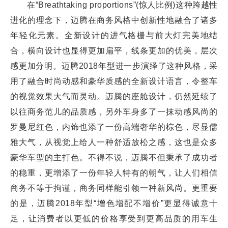
在“Breathtaking proportions”(惊人比例)这种跨越性
进化的理念下，迈腾在商务风格中创新性地融合了诸多
年轻化元素。全新设计的进气格栅与前大灯完美地结
合，横向设计也显得更加扁平，线条更加的优美，层次
感更加分明。迈腾2018年型进一步演绎了这种风格，采
用了融合时尚动感和豪华质感的全新设计语言，令整车
的视觉效果大气而灵动。迈腾的座舱设计，仍然延续了
以往商务范儿的品质感，另外车身多了一抹动感风尚的
罗曼尼红色，内饰也添了一份高端奢华的棕色，尽显儒
雅大气，从视觉上给人一种舒适放松之感，这也是众多
豪华车型的主打色。不得不说，迈腾不但秉承了成功者
的稳重，更增添了一份年轻人特有的朝气，让人们相信
商务不等于拘谨，商务同样能引领一种新风尚。更重要
的是，迈腾2018年型“增色增配不增价”更显得诚意十
足，让消费者以更低的价格享受到更高品质的用车生